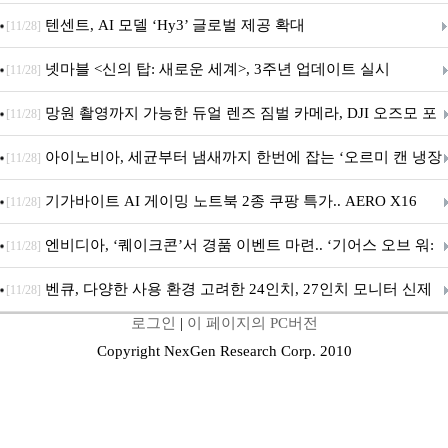
텐센트, AI 모델 ‘Hy3’ 글로벌 제공 확대
[11/28]
넷마블 <신의 탑: 새로운 세계>, 3주년 업데이트 실시
[11/28]
망원 촬영까지 가능한 듀얼 렌즈 짐벌 카메라, DJI 오즈모 포
[11/28]
켓 4P
아이노비아, 세균부터 냄새까지 한번에 잡는 ‘오르미 캔 냉장
[11/28]
고 살균 탈취기’ 출시
기가바이트 AI 게이밍 노트북 2종 쿠팡 특가.. AERO X16
[11/28]
GAMING A16 할인 진행
엔비디아, ‘퀘이크콘’서 경품 이벤트 마련.. ‘기어스 오브 워:
[11/28]
E-데이’ DLSS 지원
벤큐, 다양한 사용 환경 고려한 24인치, 27인치 모니터 신제
[11/28]
로그인
|
이 페이지의 PC버전
품 6종 출시
Copyright NexGen Research Corp. 2010