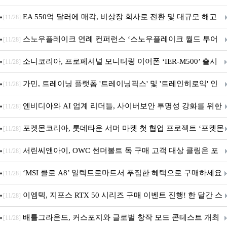
판매 파트너십 체결
EA 550억 달러에 매각, 비상장 회사로 전환 및 대규모 해고
[11/28]
전망
스노우플레이크 연례 컨퍼런스 ‘스노우플레이크 월드 투어
[11/28]
서울’ 개최
소니코리아, 프로페셔널 모니터링 이어폰 ‘IER-M500’ 출시
[11/28]
가민, 트레이닝 플랫폼 '트레이닝픽스' 및 '트레인히로익' 인
[11/28]
수로 선수와 코치에 맞춤형 훈련 지원 확대
엔비디아와 AI 업계 리더들, 사이버보안 투명성 강화를 위한
[11/28]
SAFE 가이드라인 제안
포켓몬코리아, 롯데타운 서머 마켓 첫 협업 프로젝트 ‘포켓몬
[11/28]
별빛낙원’ 개최
서린씨앤아이, OWC 썬더볼트 독 구매 고객 대상 클링온 포
[11/28]
트 고정 홀더 증정 이벤트 앵콜 연장 진행
‘MSI 클로 A8’ 일렉트로마트서 푸짐한 혜택으로 구매하세요
[11/28]
이엠텍, 지포스 RTX 50 시리즈 구매 이벤트 진행! 한 달간 스
[11/28]
팀 월렛부터 PALIT 지포스 RTX 5060 DUAL까지 증정
배틀그라운드, 커스포지와 글로벌 창작 모드 콘테스트 개최
[11/28]