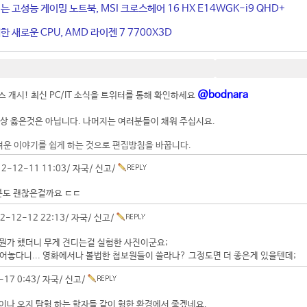
는 고성능 게이밍 노트북, MSI 크로스헤어 16 HX E14WGK-i9 QHD+
 새로운 CPU, AMD 라이젠 7 7700X3D
@bodnara
 개시! 최신 PC/IT 소식을 트위터를 통해 확인하세요
상 옳은것은 아닙니다. 나머지는 여러분들이 채워 주십시요.
려운 이야기를 쉽게 하는 것으로 편집방침을 바꿉니다.
2-12-11 11:03/
자국
/
신고
/
도 괜찮은걸까요 ㄷㄷ
2-12-12 22:13/
자국
/
신고
/
뭔가 했더니 무게 견디는걸 실험한 사진이군요;
넣어놓다니... 영화에서나 볼법한 첩보원들이 쓸라나? 그정도면 더 좋은게 있을텐데;
-17 0:43/
자국
/
신고
/
이나 오지 탐험 하는 학자들 같이 험한 환경에서 좋겠네요.