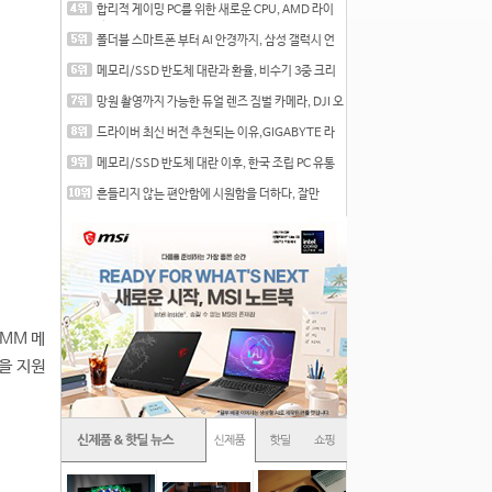
합리적 게이밍 PC를 위한 새로운 CPU, AMD 라이
젠 7 7700
폴더블 스마트폰 부터 AI 안경까지, 삼성 갤럭시 언
팩 20
메모리/SSD 반도체 대란과 환율, 비수기 3중 크리
를 맞는
망원 촬영까지 가능한 듀얼 렌즈 짐벌 카메라, DJI 오
즈
드라이버 최신 버전 추천되는 이유,GIGABYTE 라
데온 RX 7
메모리/SSD 반도체 대란 이후, 한국 조립 PC 유통
시장은
흔들리지 않는 편안함에 시원함을 더하다, 잘만
CNPS12X
IMM 메
넷을 지원