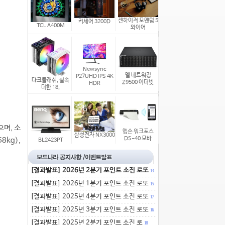
젠하이저 모멘텀 5
커세어 3200D
TCL A400M
와이어
Newsync
델 네트워킹
P27UHD IPS 4K
다크플래쉬, 실속
Z9500 이더넷
HDR
더한 18,
으며, 소
엡손 워크포스
삼성전자 NX3000
DS-40 모바
8kg),
BL2423PT
[결과발표] 2026년 2분기 포인트 소진 로또
13
[결과발표] 2026년 1분기 포인트 소진 로또
15
[결과발표] 2025년 4분기 포인트 소진 로또
17
[결과발표] 2025년 3분기 포인트 소진 로또
16
[결과발표] 2025년 2분기 포인트 소진 로
18