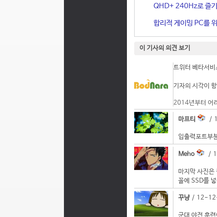
QHD+ 240Hz로 즐기
합리적 게이밍 PC를 위한
이 기사의 의견 보기
트위터 베타서비스
기자의 시각이 항
2014년부터 어
마프티
/ 1
입출력포트부분
Meho
/ 1
마지막 사진은 
꼴에 SSD를 
꾸냥
/ 12-12
군대 야전 훈련