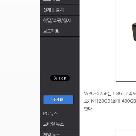
신제품 출시
핫딜/쇼핑/행사
보도자료
WPC-525F는 1.8GHz 속
모리와120GB(최대 480GB)
한다.
PC 뉴스
모바일 뉴스
게임 뉴스