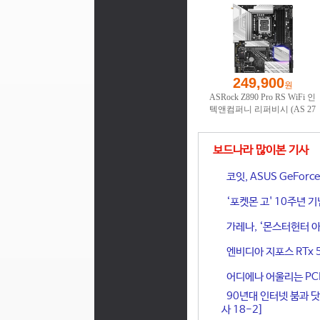
보드나라 많이본 기사
코잇, ASUS GeFor
‘포켓몬 고' 10주년 
가레나, ‘몬스터헌터 아
엔비디아 지포스 RTx 
어디에나 어울리는 PCIe 
90년대 인터넷 붐과 닷
사 18-2]