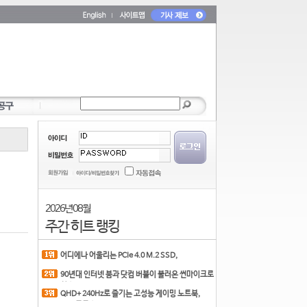
2026년 08월
주간 히트 랭킹
어디에나 어울리는 PCIe 4.0 M.2 SSD,
COLORFUL CN700 PR
90년대 인터넷 붐과 닷컴 버블이 불러온 썬마이크로
시스
QHD+ 240Hz로 즐기는 고성능 게이밍 노트북,
MSI 크로스