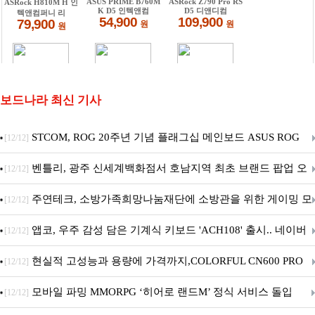
보드나라 최신 기사
STCOM, ROG 20주년 기념 플래그십 메인보드 ASUS ROG
[12/12]
Crosshair X870E EDITION 20 국내 출시 예정
벤틀리, 광주 신세계백화점서 호남지역 최초 브랜드 팝업 오
[12/12]
픈
주연테크, 소방가족희망나눔재단에 소방관을 위한 게이밍 모
[12/12]
니터·스마트 펫 침대 기부
앱코, 우주 감성 담은 기계식 키보드 'ACH108' 출시.. 네이버
[12/12]
브랜드데이 기획전 진행
현실적 고성능과 용량에 가격까지,COLORFUL CN600 PRO
[12/12]
M.2 NVMe 디앤디컴 1TB
모바일 파밍 MMORPG ‘히어로 랜드M’ 정식 서비스 돌입
[12/12]