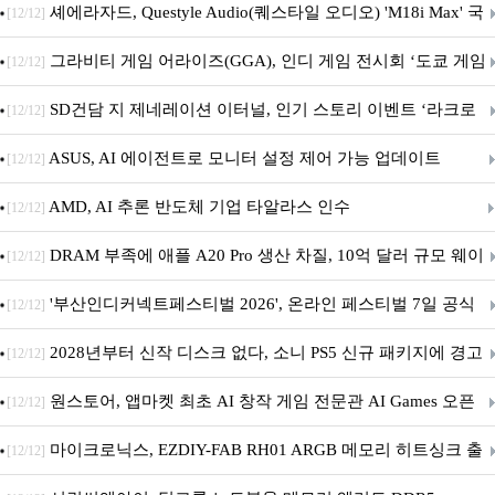
셰에라자드, Questyle Audio(퀘스타일 오디오) 'M18i Max' 국
[12/12]
내 정식 출시
그라비티 게임 어라이즈(GGA), 인디 게임 전시회 ‘도쿄 게임
[12/12]
던전 13’ 참가!
SD건담 지 제네레이션 이터널, 인기 스토리 이벤트 ‘라크로
[12/12]
아의 용사’ 재개최 및 풍성한 기념 이벤트 실시!
ASUS, AI 에이전트로 모니터 설정 제어 가능 업데이트
[12/12]
AMD, AI 추론 반도체 기업 타알라스 인수
[12/12]
DRAM 부족에 애플 A20 Pro 생산 차질, 10억 달러 규모 웨이
[12/12]
퍼 대기
'부산인디커넥트페스티벌 2026', 온라인 페스티벌 7일 공식
[12/12]
개막... 22일간 진행
2028년부터 신작 디스크 없다, 소니 PS5 신규 패키지에 경고
[12/12]
문 추가
원스토어, 앱마켓 최초 AI 창작 게임 전문관 AI Games 오픈
[12/12]
마이크로닉스, EZDIY-FAB RH01 ARGB 메모리 히트싱크 출
[12/12]