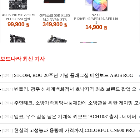
보드나라 최신 기사
STCOM, ROG 20주년 기념 플래그십 메인보드 ASUS ROG
[12/14]
Crosshair X870E EDITION 20 국내 출시 예정
벤틀리, 광주 신세계백화점서 호남지역 최초 브랜드 팝업 오
[12/14]
픈
주연테크, 소방가족희망나눔재단에 소방관을 위한 게이밍 모
[12/14]
니터·스마트 펫 침대 기부
앱코, 우주 감성 담은 기계식 키보드 'ACH108' 출시.. 네이버
[12/14]
브랜드데이 기획전 진행
현실적 고성능과 용량에 가격까지,COLORFUL CN600 PRO
[12/14]