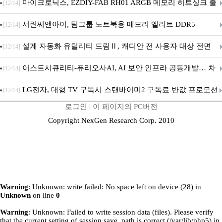
마이크로닉스, EZDIY-FAB RH01 ARGB 메모리 히트싱크 출
[12/14]
시
서린씨앤아이, 팀그룹 노트북용 메모리 엘리트 DDR5
[12/14]
5600MHz 16GB 출시
설계 자동화 유틸리티 드림Ⅱ, 캐디안 전 사용자 대상 전면
[12/14]
무상 배포
이스트시큐리티-퓨리오사AI, AI 보안 인프라 공동개발… 차
[12/14]
세대 AI 보안 플랫폼 구축
LG전자, 대형 TV 구독시 스탠바이미2 구독료 반값 프로모션
[12/14]
로그인
|
이 페이지의 PC버전
Copyright NexGen Research Corp. 2010
Warning
: Unknown: write failed: No space left on device (28) in
Unknown
on line
0
Warning
: Unknown: Failed to write session data (files). Please verify
that the current setting of session.save_path is correct (/var/lib/php5) in