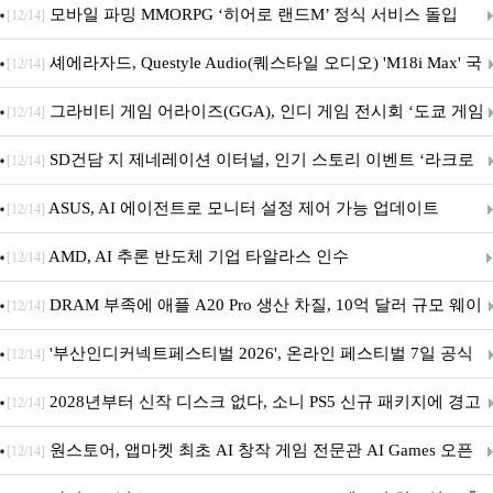
M.2 NVMe 디앤디컴 1TB
모바일 파밍 MMORPG ‘히어로 랜드M’ 정식 서비스 돌입
[12/14]
셰에라자드, Questyle Audio(퀘스타일 오디오) 'M18i Max' 국
[12/14]
내 정식 출시
그라비티 게임 어라이즈(GGA), 인디 게임 전시회 ‘도쿄 게임
[12/14]
던전 13’ 참가!
SD건담 지 제네레이션 이터널, 인기 스토리 이벤트 ‘라크로
[12/14]
아의 용사’ 재개최 및 풍성한 기념 이벤트 실시!
ASUS, AI 에이전트로 모니터 설정 제어 가능 업데이트
[12/14]
AMD, AI 추론 반도체 기업 타알라스 인수
[12/14]
DRAM 부족에 애플 A20 Pro 생산 차질, 10억 달러 규모 웨이
[12/14]
퍼 대기
'부산인디커넥트페스티벌 2026', 온라인 페스티벌 7일 공식
[12/14]
개막... 22일간 진행
2028년부터 신작 디스크 없다, 소니 PS5 신규 패키지에 경고
[12/14]
문 추가
원스토어, 앱마켓 최초 AI 창작 게임 전문관 AI Games 오픈
[12/14]