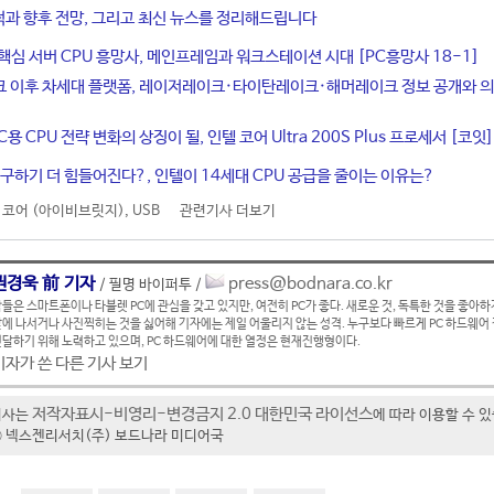
적과 향후 전망, 그리고 최신 뉴스를 정리해드립니다
 핵심 서버 CPU 흥망사, 메인프레임과 워크스테이션 시대 [PC흥망사 18-1]
크 이후 차세대 플랫폼, 레이저레이크·타이탄레이크·해머레이크 정보 공개와 
용 CPU 전략 변화의 상징이 될, 인텔 코어 Ultra 200S Plus 프로세서 [코잇]
U 구하기 더 힘들어진다?, 인텔이 14세대 CPU 공급을 줄이는 이유는?
 코어 (아이비브릿지)
,
USB
관련기사 더보기
권경욱 前 기자
press@bodnara.co.kr
/ 필명 바이퍼투 /
들은 스마트폰이나 타블렛 PC에 관심을 갖고 있지만, 여전히 PC가 좋다. 새로운 것, 독특한 것을 좋아하
에 나서거나 사진찍히는 것을 싫어해 기자에는 제일 어울리지 않는 성격. 누구보다 빠르게 PC 하드웨어
달하기 위해 노력하고 있으며, PC 하드웨어에 대한 열정은 현재진행형이다.
기자가 쓴 다른 기사 보기
저작자표시-비영리-변경금지 2.0 대한민국 라이선스
기사는
에 따라 이용할 수 
t ⓒ 넥스젠리서치(주) 보드나라 미디어국