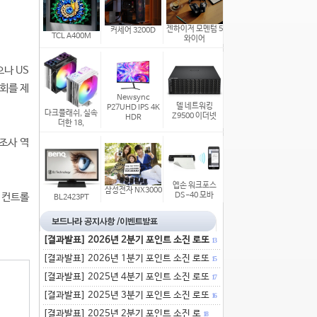
젠하이저 모멘텀 5
커세어 3200D
TCL A400M
와이어
으나 US
기회를 제
Newsync
델 네트워킹
P27UHD IPS 4K
다크플래쉬, 실속
Z9500 이더넷
HDR
더한 18,
제조사 역
엡손 워크포스
삼성전자 NX3000
브 컨트롤
DS-40 모바
BL2423PT
[결과발표] 2026년 2분기 포인트 소진 로또
13
[결과발표] 2026년 1분기 포인트 소진 로또
15
[결과발표] 2025년 4분기 포인트 소진 로또
17
[결과발표] 2025년 3분기 포인트 소진 로또
16
[결과발표] 2025년 2분기 포인트 소진 로
18