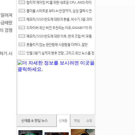
합리적 게이밍 PC를 위한 새로운 CPU, AMD 라이
젠 7 7700
폴더블 스마트폰 부터 AI 안경까지, 삼성 갤럭시 언
잘 알려져
팩 20
메모리/SSD 반도체 대란과 환율, 비수기 3중 크리
공급해왔
를 맞는
드라이버 최신 버전 추천되는 이유,GIGABYTE 라
들의 경쟁
데온 RX 7
메모리/SSD 반도체 대란 이후, 한국 조립 PC 유통
시장은
흔들리지 않는 편안함에 시원함을 더하다, 잘만
CNPS12X
중하기 시
인텔 2분기 실적과 향후 전망, 그리고 최신 뉴스를 정
리