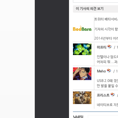
이 기사의 의견 보기
트위터 베타서비스
기자의 시각이 항
2014년부터 어
마프티
/ 1
인텔이나 암드
어차피 뭐 ..
Meho
/ 1
USB 2.0때
만 발을 붙일 수
프리스트
/
네이티브로 지원
닉네임