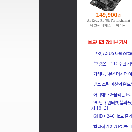
보드나라 많이본 기사
코잇, ASUS GeFor
‘포켓몬 고' 10주년 
가레나, ‘몬스터헌터 아
밸브 스팀 머신의 윈도
어디에나 어울리는 PCIe 
90년대 인터넷 붐과 닷
사 18-2]
QHD+ 240Hz로 즐기
합리적 게이밍 PC를 위한