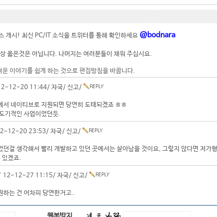
@bodnara
 개시! 최신 PC/IT 소식을 트위터를 통해 확인하세요
상 옳은것은 아닙니다. 나머지는 여러분들이 채워 주십시요.
려운 이야기를 쉽게 하는 것으로 편집방침을 바꿉니다.
2-12-20 11:44/
자국
/
신고
/
에서 네이티브로 지원되면 당연히 도태되겠죠 ㅎㅎ
.과도기적인 사업이었던듯.
2-12-20 23:53/
자국
/
신고
/
 겪었던걸 생각해서 빨리 개발하고 있던 곳에서는 살아남을 것이요, 그렇지 않다면 저가
 있겠죠.
 12-12-27 11:15/
자국
/
신고
/
하는 건 어차피 당연한거고..
웹봇방지