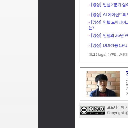
[영상] 인텔 2분기 실
[영상] AI 에이전트의
[영상] 인텔 노바레이
는?
[영상] 인텔의 26년 PC
[영상] DDR4용 CP
태그(Tags) :
인텔
,
3세대
남
앞
전
보드나라의 
Copyrigh