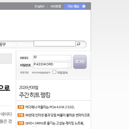
업으로
2026년 08월
주간 히트 랭킹
어디에나 어울리는 PCIe 4.0 M.2 SSD,
COLORFUL CN700 PR
을 네이티
90년대 인터넷 붐과 닷컴 버블이 불러온 썬마이크로
시스
들은 경
QHD+ 240Hz로 즐기는 고성능 게이밍 노트북,
MSI 크로스