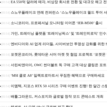
너십 체결
EA 550억 달러에 매각, 비상장 회사로 전환 및 대규모 해고 
[01/14]
스노우플레이크 연례 컨퍼런스 ‘스노우플레이크 월드 투어 서
[01/14]
소니코리아, 프로페셔널 모니터링 이어폰 ‘IER-M500’ 출시
[01/14]
가민, 트레이닝 플랫폼 '트레이닝픽스' 및 '트레인히로익' 인
[01/14]
코치에 맞춤형 훈련 지원 확대
엔비디아와 AI 업계 리더들, 사이버보안 투명성 강화를 위한 S
[01/14]
드라인 제안
포켓몬코리아, 롯데타운 서머 마켓 첫 협업 프로젝트 ‘포켓몬
[01/14]
개최
서린씨앤아이, OWC 썬더볼트 독 구매 고객 대상 클링온 포트
[01/14]
증정 이벤트 앵콜 연장 진행
‘MSI 클로 A8’ 일렉트로마트서 푸짐한 혜택으로 구매하세요
[01/14]
이엠텍, 지포스 RTX 50 시리즈 구매 이벤트 진행! 한 달간 스
[01/14]
터 PALIT 지포스 RTX 5060 DUAL까지 증정
배틀그라운드, 커스포지와 글로벌 창작 모드 콘테스트 개최
[01/14]