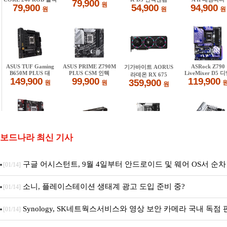
보드나라 최신 기사
구글 어시스턴트, 9월 4일부터 안드로이드 및 웨어 OS서 순차
[01/14]
료
소니, 플레이스테이션 생태계 광고 도입 준비 중?
[01/14]
Synology, SK네트웍스서비스와 영상 보안 카메라 국내 독점
[01/14]