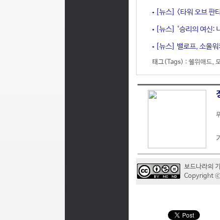
[뉴스] <타워 오브 판타
[뉴스] ‘승리의 여신:
[뉴스] 밸로프, 소울워
태그(Tags) :
쉘위애드
,
무
보드나라의 
Copyrigh