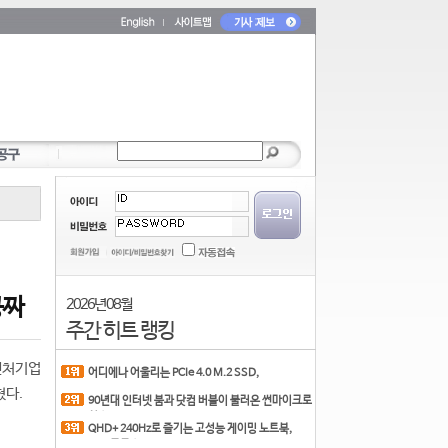
꽁짜
2026년 08월
주간 히트 랭킹
벤처기업
어디에나 어울리는 PCIe 4.0 M.2 SSD,
COLORFUL CN700 PR
혔다.
90년대 인터넷 붐과 닷컴 버블이 불러온 썬마이크로
시스
QHD+ 240Hz로 즐기는 고성능 게이밍 노트북,
MSI 크로스