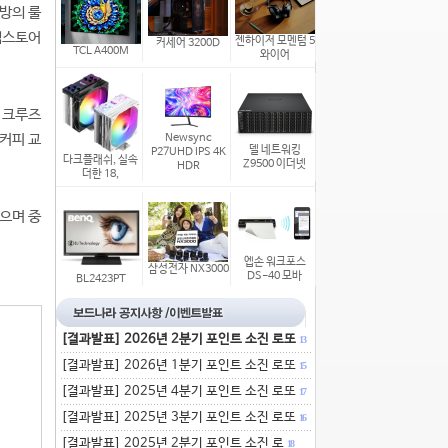
방의 룰
앱스토어
젠하이저 모멘텀 5
커세어 3200D
TCL A400M
와이어
, 크루즈
커피 교
Newsync
델 네트워킹
P27UHD IPS 4K
다크플래쉬, 실속
Z9500 이더넷
HDR
더한 18,
으며 중
엡손 워크포스
삼성전자 NX3000
DS-40 모바
BL2423PT
[결과발표] 2026년 2분기 포인트 소진 로또
13
[결과발표] 2026년 1분기 포인트 소진 로또
15
[결과발표] 2025년 4분기 포인트 소진 로또
17
[결과발표] 2025년 3분기 포인트 소진 로또
16
[결과발표] 2025년 2분기 포인트 소진 로
18