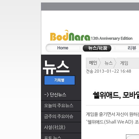
뉴스
메인
뉴스
게임
전송 2013-01-22 16:48
쉘위애드, 모바일
-> 단신뉴스
오늘의 주요뉴스
게임을 즐기면서 자신이 원하는
금주의 주요이슈
‘쉘위애드(Shall We AD)
사설(社說)
포토 뉴스