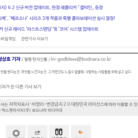
지> 6.2 신규 버전 업데이트, 한정 레플리카 「겔피인」 등장
 니케’, ‘페르소나’ 시리즈 3개 작품과 특별 콜라보레이션 실시 결정!
커 신규 레이드 '라스트스탠딩' 및 '코어' 시스템 업데이트
모바일게임
관련기사 더보기
정상호 기자
godbless@bodnara.co.kr
/ 필명 탄지신통 /
엇을 한다는것. 무엇을 느낀다는것. 그 어떤것도 느낄수 없을때. 사랑하는 사람들을 위해 살고 싶다.
기자가 쓴 다른 기사 보기
저작자표시-비영리-변경금지 2.0 대한민국 라이선스
기사는
에 따라 이용할 수 
t ⓒ 넥스젠리서치(주) 보드나라 미디어국