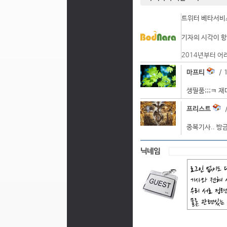
트위터 베타서비스
기자의 시각이 항
2014년부터 어
마프티
/ 1
생필품;;;ㅋ 
프리스트
/
중복기사.. 방금
닉네임