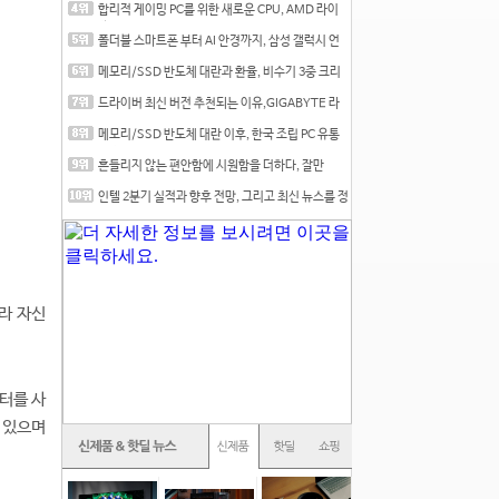
합리적 게이밍 PC를 위한 새로운 CPU, AMD 라이
젠 7 7700
폴더블 스마트폰 부터 AI 안경까지, 삼성 갤럭시 언
팩 20
메모리/SSD 반도체 대란과 환율, 비수기 3중 크리
를 맞는
드라이버 최신 버전 추천되는 이유,GIGABYTE 라
데온 RX 7
메모리/SSD 반도체 대란 이후, 한국 조립 PC 유통
시장은
흔들리지 않는 편안함에 시원함을 더하다, 잘만
CNPS12X
인텔 2분기 실적과 향후 전망, 그리고 최신 뉴스를 정
리
라 자신
터를 사
 있으며