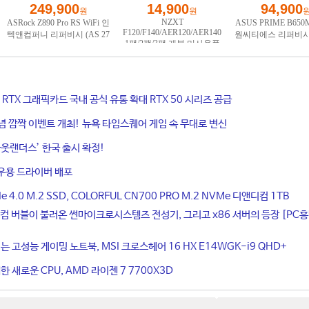
ce RTX 그래픽카드 국내 공식 유통 확대 RTX 50 시리즈 공급
기념 깜짝 이벤트 개최! 뉴욕 타임스퀘어 게임 속 무대로 변신
웃랜더스’ 한국 출시 확정!
우용 드라이버 배포
4.0 M.2 SSD, COLORFUL CN700 PRO M.2 NVMe 디앤디컴 1TB
컴 버블이 불러온 썬마이크로시스템즈 전성기, 그리고 x86 서버의 등장 [PC
는 고성능 게이밍 노트북, MSI 크로스헤어 16 HX E14WGK-i9 QHD+
 새로운 CPU, AMD 라이젠 7 7700X3D