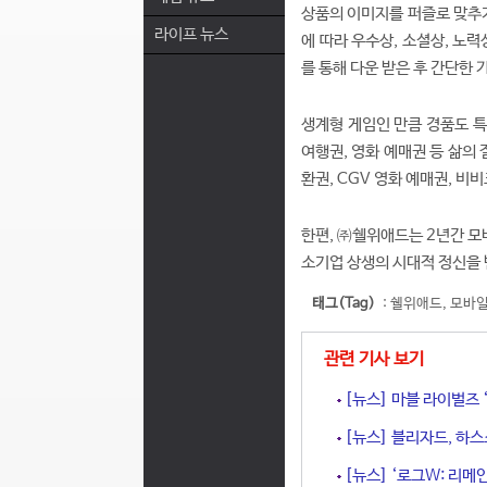
상품의 이미지를 퍼즐로 맞추거
라이프 뉴스
에 따라 우수상, 소셜상, 노
를 통해 다운 받은 후 간단한 
생계형 게임인 만큼 경품도 특
여행권, 영화 예매권 등 삶의
환권, CGV 영화 예매권, 비
한편, ㈜쉘위애드는 2년간 모
소기업 상생의 시대적 정신을 
태그(Tag)
:
쉘위애드
,
모바
관련 기사 보기
[뉴스] 마블 라이벌즈 ‘
[뉴스] 블리자드, 하스
[뉴스] ‘로그W: 리메