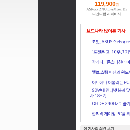
보드나라 많이본 기사
코잇, ASUS GeFor
‘포켓몬 고' 10주년 
가레나, ‘몬스터헌터 아
밸브 스팀 머신의 윈도
어디에나 어울리는 PCIe 
90년대 인터넷 붐과 닷
사 18-2]
QHD+ 240Hz로 즐기
합리적 게이밍 PC를 위한
이 기사의 의견 보기