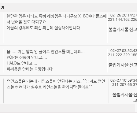
02-26 20:14:2
왠만한 겜은 다되요 특히 레싱겜은 다되구요 X-BOX나 플스에
221.144.162.22
서 넘어온 것도 다되구요
에뮬의 경우에도 되긴 되는데 설정해야합니다.
불법게시물 신
02-27 03:52:4
음......저는 압축 안 풀어도 언인스톨 데든데요...
211.222.229.18
POP는 진동이 안데고....
HALO도 안데고....
불법게시물 신
피씨용은 안데는 모양입니다..
02-27 10:59:3
언인스톨은 되는데 리인스톨이 안된다는 거죠 .^^;; 저도 언인
211.207.66.3
스톨 하려다가 실수로 리인스톨을 한거지만 말이죠^^;
불법게시물 