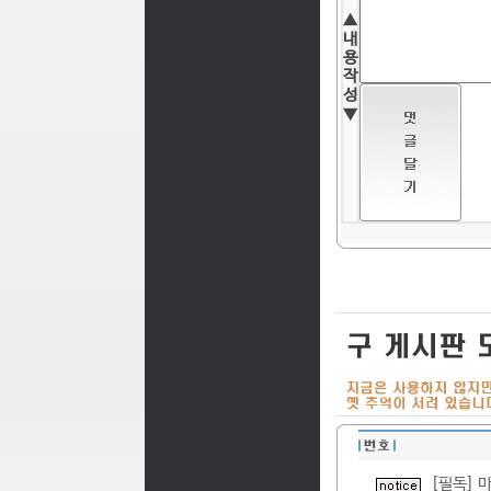
▲
내
용
작
성
▼
[필독] 