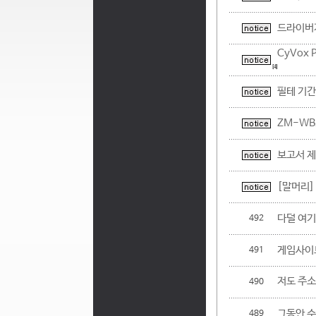
드라이버가
CyVox
[4]
필테 기간
ZM-WB
보고서 제
[말머리]
다덜 여기
492
게임사이트
491
저도 주소
490
그동안 
489