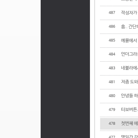
작성자가
487
흠.. 간
486
예뮬에서 
485
언더그라운
484
네뷸라에서
483
저좀 도
481
안녕들 하십
480
터보버튼.
479
첫번째 에
478
몇일간 갖
477