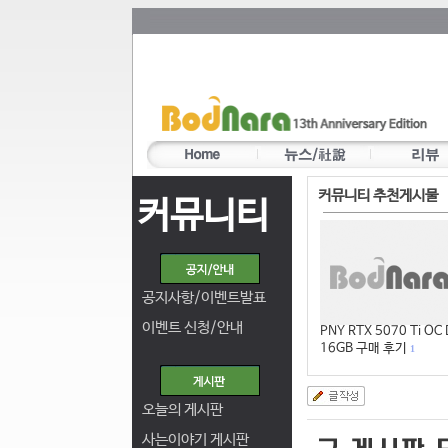
커뮤니티 추천게시물
커뮤니티
공지사항/이벤트발표
이벤트 신청/안내
PNY RTX 5070 Ti OC
16GB 구매 후기
1
오늘의 게시판
사는이야기 게시판