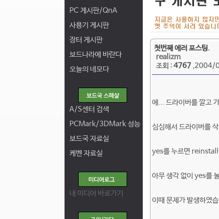
PC 게시판/QnA
사용기 게시판
장터 게시판
첫번째 에러 포스팅.
보드나라에 바란다
realizm
조회 :
4767
,2004/
오늘의 네모다
에... 드라이버를 깔고 가
A/S센터 검색
PCMark/3DMark 성능
심심해서 드라이버를 삭
보드국 자료실
yes를 누르면 reinsta
케벤 자료실
아무 생각 없이 yes를 눌
내 미디어 바로가기
이때 문제가 발생하였습