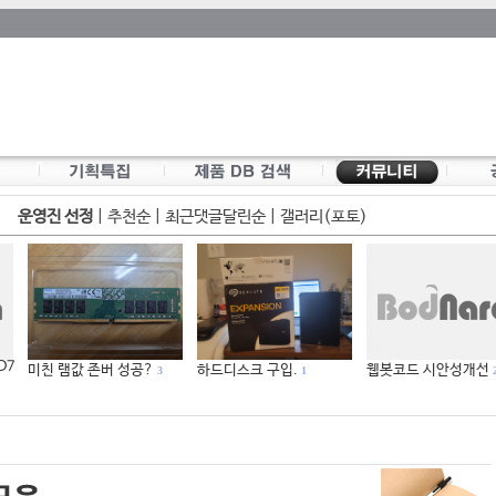
운영진 선정
|
추천순
|
최근댓글달린순
|
갤러리(포토)
 D7
미친 램값 존버 성공?
하드디스크 구입.
웹봇코드 시안성개선
3
1
2