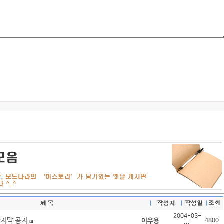
2004-03-
마지막 공지
이우용
4800
[2]