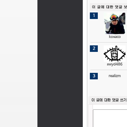
1
kosaco
2
swyd486
3
realizm