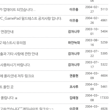
06
2004-02-
 업데이트 되었습니다...
이우용
5113
27
 PC_GamePad 필드테스트 공지사항 입니다.
2004-02-
이우용
4961
26
2003-10-
 연장안내
감자나무
5404
01
2003-08-
2 테스트시 유의점
하얀늑대
5259
16
2003-07-
출과 기타 사항에 관한 안내
감자나무
5395
22
2003-07-
 사용하시기 바랍니다.
감자나무
5322
17
2004-03-
에 올리셨네 저두 링크요
권용현
4604
09
2004-03-
 올린 곳
코샤루
5461
09
2004-03-
 올립니다.
김태정
17333
[1]
08
2004-03-
수고하셨습니다^^게임사이트 링크요~~
이주영
4926