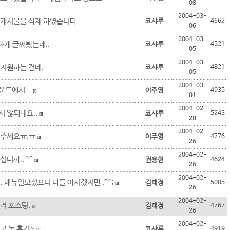
08
2004-03-
 게시물을 삭제 하였습니다
코샤루
4662
06
2004-03-
단하게 글써봤는데..
코샤루
4521
05
2004-03-
지원하는 건데.
코샤루
4821
05
2004-03-
드에서...
이주영
4935
[1]
01
2004-02-
 않되네요..
코샤루
5243
[5]
28
2004-02-
와주세요ㅠ.ㅠ
이주영
4776
[2]
26
2004-02-
니까.. ^^
권용현
4624
[2]
26
2004-02-
. 매뉴얼보셨으니 다들 아시겠지만 .^^;
김태정
5005
[2]
26
2004-02-
러 포스팅.
김태정
4767
[3]
26
2004-02-
고 논 후기~
코샤루
4919
[1]