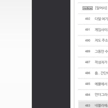
[말머리]
다덜 여기
492
게임사이트
491
저도 주소
490
그동안 
489
작성자가
487
흠.. 간
486
예뮬에서 
485
언더그라운
484
네뷸라에서
483