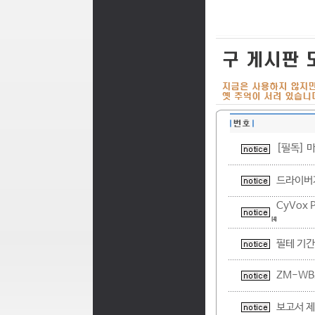
[필독] 
드라이버가
CyVox
[4]
필테 기간
ZM-WB
보고서 제