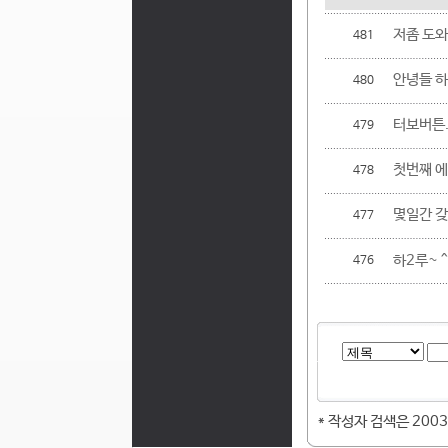
저좀 도
481
안녕들 하십
480
터보버튼.
479
첫번째 에
478
몇일간 갖
477
하2루~ ^
476
* 작성자 검색은 2003