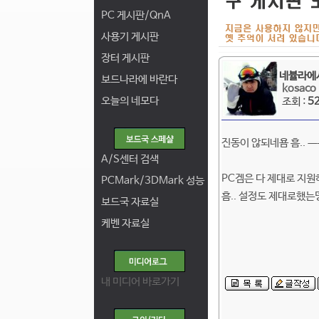
PC 게시판/QnA
사용기 게시판
장터 게시판
네뷸라에서
보드나라에 바란다
kosaco
오늘의 네모다
조회 :
5
진동이 않되네욤 흠.. ㅡㅡ
A/S센터 검색
PC겜은 다 제대로 지원
PCMark/3DMark 성능
흠.. 설정도 제대로했는뎅.
보드국 자료실
케벤 자료실
내 미디어 바로가기