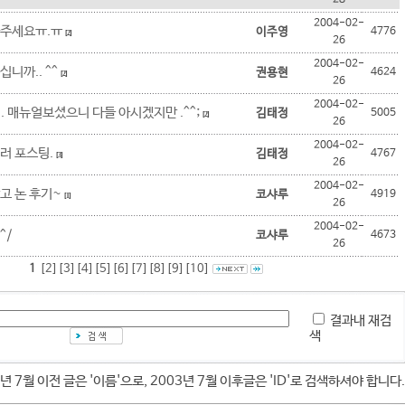
28
2004-02-
와주세요ㅠ.ㅠ
이주영
4776
[2]
26
2004-02-
니까.. ^^
권용현
4624
[2]
26
2004-02-
. 매뉴얼보셨으니 다들 아시겠지만 .^^;
김태정
5005
[2]
26
2004-02-
러 포스팅.
김태정
4767
[3]
26
2004-02-
고 논 후기~
코샤루
4919
[1]
26
2004-02-
^/
코샤루
4673
26
1
[2]
[3]
[4]
[5]
[6]
[7]
[8]
[9]
[10]
결과내 재검
색
년 7월 이전 글은 '이름'으로, 2003년 7월 이후글은 'ID'로 검색하셔야 합니다.