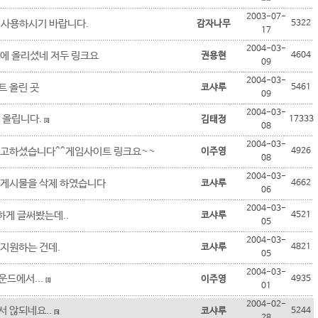
2003-07-
 사용하시기 바랍니다.
감자나무
5322
17
2004-03-
에 올리셨네 저두 링크요
권용현
4604
09
2004-03-
 올린 곳
코샤루
5461
09
2004-03-
 올립니다.
김태정
17333
[1]
08
2004-03-
수고하셨습니다^^게임사이트 링크요~~
이주영
4926
08
2004-03-
 게시물을 삭제 하였습니다
코샤루
4662
06
2004-03-
단하게 글써봤는데..
코샤루
4521
05
2004-03-
지원하는 건데.
코샤루
4821
05
2004-03-
드에서...
이주영
4935
[1]
01
2004-02-
 않되네요..
코샤루
5244
[5]