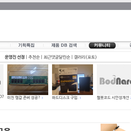
운영진 선정
|
추천순
|
최근댓글달린순
|
갤러리(포토)
 D7
미친 램값 존버 성공?
하드디스크 구입.
웹봇코드 시안성개선
3
1
2