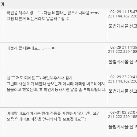
02-29 11:15:4
확인좀 해주시징.. ^^;; 다들 네뷸라는 않쓰시나봐욤 ㅠㅠ;
221.144.162.22
그럼 다른거 되는거라도 말씀해주셈..;;
불법게시물 신
02-29 21:14:3
네불라 잘 데는데요.....ㅡㅡㅋ
211.222.229.18
불법게시물 신
02-29 23:29:4
넵 ^^ 저도 되네욤 ^^/ 확인해주셔서 감사
221.144.162.22
그런데 사실 제가 네뷸라 물보는게 아니라 마메랑 네오레이지
물볼려고 했었는데. 혹 확인가능하시면 말씀 좀 부탁드립니다.
불법게시물 신
03-01 02:32:0
마메랑 네오레이지는 원래 진동을 지원하지 않지 안나요?
211.222.229.18
요즘 업데이트 버젼을 안써봐서 잘 모르겠네요^^;
불법게시물 신