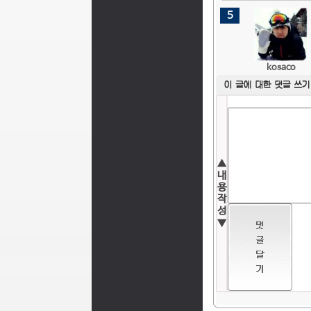
5
kosaco
▲
내
용
작
성
▼