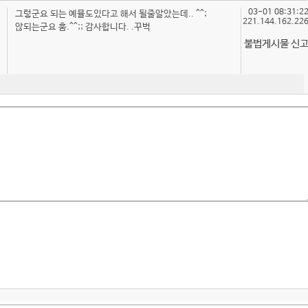
03-01 08:31:2
그렇군요 되는 예뮬도있다고 해서 될줄알았는데.. ^^;
221.144.162.22
않되는군요 훔.^^;; 감사합니다. .꾸벅
불법게시물 신