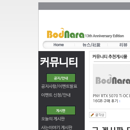
커뮤니티 추천게시물
커뮤니티
공지사항/이벤트발표
이벤트 신청/안내
PNY RTX 5070 Ti OC
16GB 구매 후기
1
오늘의 게시판
사는이야기 게시판