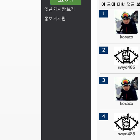
옛날 게시판 보기
1
홍보 게시판
kosaco
2
swyd486
3
kosaco
4
swyd486