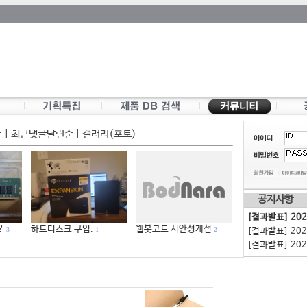
순
|
최근댓글달린순
|
갤러리(포토)
공지사항
[결과발표] 20
?
하드디스크 구입.
웹봇코드 시안성개선
3
1
2
[결과발표] 20
[결과발표] 20