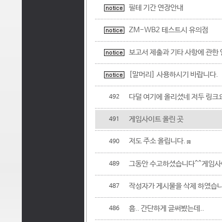
필테 기간 연장안내
ZM-WB2 테스트시 유의점
보고서 제출과 기타 사항에 관한
[말머리] 사용하시기 바랍니다.
다덜 여기에 올리셨네 저두 링크
492
게임사이트 올린 곳
491
저도 주소 올립니다.
490
[1]
그동안 수고하셨습니다^^게임사
489
작성자가 게시물을 삭제 하였습
487
흠.. 간단하게 글써봤는데..
486