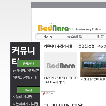
커뮤니티 추천게시물
운영진 선정
|
추천
커뮤니
티
공지사항/이벤트발
표
이벤트 신청/안내
PNY RTX 5070 Ti OC D7
미친 램값 존버 성공
16GB 구매 후기
1
오늘의 게시판
사는이야기 게시판