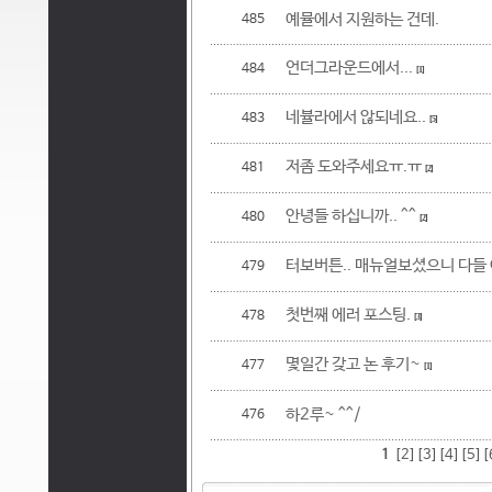
예뮬에서 지원하는 건데.
485
언더그라운드에서...
484
[1]
네뷸라에서 않되네요..
483
[5]
저좀 도와주세요ㅠ.ㅠ
481
[2]
안녕들 하십니까.. ^^
480
[2]
터보버튼.. 매뉴얼보셨으니 다들 아
479
첫번째 에러 포스팅.
478
[3]
몇일간 갖고 논 후기~
477
[1]
하2루~ ^^/
476
1
[2]
[3]
[4]
[5]
[