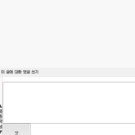
▲
내
용
작
성
▼