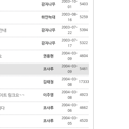
2003-10-
감자나무
5403
01
2003-08-
하얀늑대
5259
16
2003-07-
 안내
감자나무
5394
22
2003-07-
감자나무
5322
17
2004-03-
요
권용현
4604
09
2004-03-
코샤루
5461
09
2004-03-
김태정
17333
08
2004-03-
이트 링크요~~
이주영
4923
08
2004-03-
니다
코샤루
4662
06
2004-03-
코샤루
4520
05