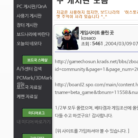
PC 게시판/QnA
사용기 게시판
장터 게시판
게임사이트 올린 곳
보드나라에 바란다
kosaco
오늘의 네모다
조회 :
5461
,2004/03/09 07
http://gamechosun.krads.net/bbs/zbo
A/S센터 검색
id=community&page=1&page_num=20
PCMark/3DMark
성능
http://board2.spo.com/main/content.
보드국 자료실
tname=beta_game&tbnum=11558&nu
케벤 자료실
1/2부 모두 올렸으며, 베타겜과 게임조선에 올
다들 수고 하셨구요! 감사합니다.
내 미디어 바로가기
[위 사이트를 가입하셔야 볼 수 있습니다. ]