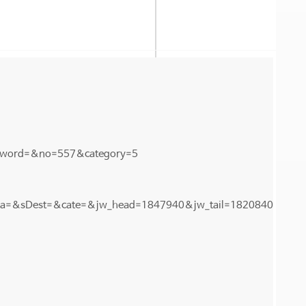
yword=&no=557&category=5
=&sDest=&cate=&jw_head=1847940&jw_tail=1820840