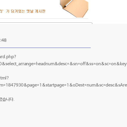
:48
ard.php?
&select_arrange=headnum&desc=&sn=off&ss=on&sc=on&ke
html?
m=1847930&page=1&startpage=1&oDest=num&sc=desc&sArea
렸습니다.