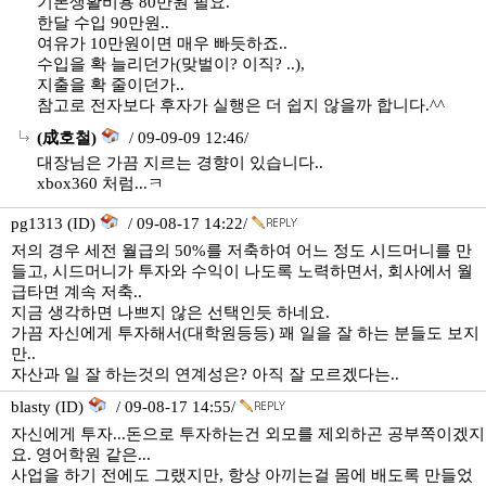
기본생활비용 80만원 필요.
한달 수입 90만원..
여유가 10만원이면 매우 빠듯하죠..
수입을 확 늘리던가(맞벌이? 이직? ..),
지출을 확 줄이던가..
참고로 전자보다 후자가 실행은 더 쉽지 않을까 합니다.^^
(成호철)
/ 09-09-09 12:46/
대장님은 가끔 지르는 경향이 있습니다..
xbox360 처럼...ㅋ
pg1313 (ID)
/ 09-08-17 14:22/
저의 경우 세전 월급의 50%를 저축하여 어느 정도 시드머니를 만
들고, 시드머니가 투자와 수익이 나도록 노력하면서, 회사에서 월
급타면 계속 저축..
지금 생각하면 나쁘지 않은 선택인듯 하네요.
가끔 자신에게 투자해서(대학원등등) 꽤 일을 잘 하는 분들도 보지
만..
자산과 일 잘 하는것의 연계성은? 아직 잘 모르겠다는..
blasty (ID)
/ 09-08-17 14:55/
자신에게 투자...돈으로 투자하는건 외모를 제외하곤 공부쪽이겠지
요. 영어학원 같은...
사업을 하기 전에도 그랬지만, 항상 아끼는걸 몸에 배도록 만들었