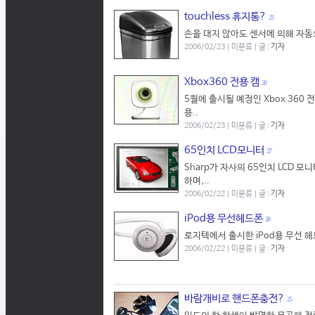
touchless 휴지통?
23
손을 대지 않아도 센서에 의해 자동
2006/02/23 | 미분류 | 글 :
기자
Xbox360 전용 캠
20
5월에 출시될 예정인 Xbox 360 
용..
2006/02/23 | 미분류 | 글 :
기자
65인치 LCD모니터
27
Sharp가 자사의 65인치 LCD 모니
하며,..
2006/02/22 | 미분류 | 글 :
기자
iPod용 무선헤드폰
20
로지텍에서 출시한 iPod용 무선 헤드
2006/02/22 | 미분류 | 글 :
기자
바람개비로 핸드폰충전?
25