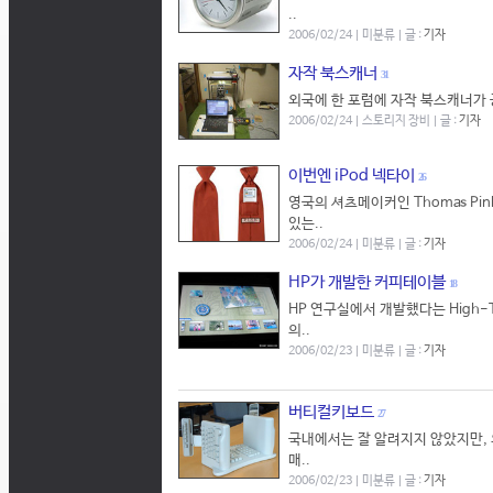
..
2006/02/24 | 미분류 | 글 :
기자
자작 북스캐너
31
외국에 한 포럼에 자작 북스캐너가 공
2006/02/24 | 스토리지 장비 | 글 :
기자
이번엔 iPod 넥타이
26
영국의 셔츠메이커인 Thomas Pi
있는..
2006/02/24 | 미분류 | 글 :
기자
HP가 개발한 커피테이블
18
HP 연구실에서 개발했다는 High-Te
의..
2006/02/23 | 미분류 | 글 :
기자
버티컬키보드
27
국내에서는 잘 알려지지 않았지만,
매..
2006/02/23 | 미분류 | 글 :
기자