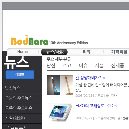
뉴스
주요 세부 분류
단신
주요
이슈
사설
신제품
왠 성냥개비가?
24
거실 한 켠에 안쓰럽게 배치되어있는
단신뉴스
탈..
2006/02/28 | 미분류 | 글 :
기자
오늘의 주요뉴스
EIZO의 고해상도 LCD
23
금주의 주요이슈
사설(社說)
2006/02/27 | 디스플레이장비 | 글 :
장홍
-> 포토 뉴스