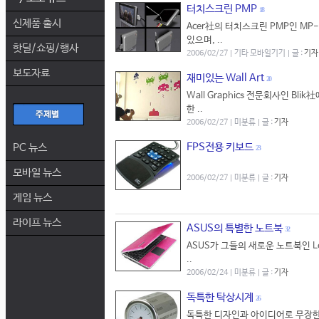
터치스크린 PMP
18
신제품 출시
Acer社의 터치스크린 PMP인 MP-
있으며, ..
핫딜/쇼핑/행사
2006/02/27 | 기타 모바일기기 | 글 :
기자
보도자료
재미있는 Wall Art
20
Wall Graphics 전문회사인 B
한 ..
2006/02/27 | 미분류 | 글 :
기자
FPS전용 키보드
PC 뉴스
23
모바일 뉴스
2006/02/27 | 미분류 | 글 :
기자
게임 뉴스
라이프 뉴스
ASUS의 특별한 노트북
32
ASUS가 그들의 새로운 노트북인 Le
..
2006/02/24 | 미분류 | 글 :
기자
독특한 탁상시계
26
독특한 디자인과 아이디어로 무장한 탁상