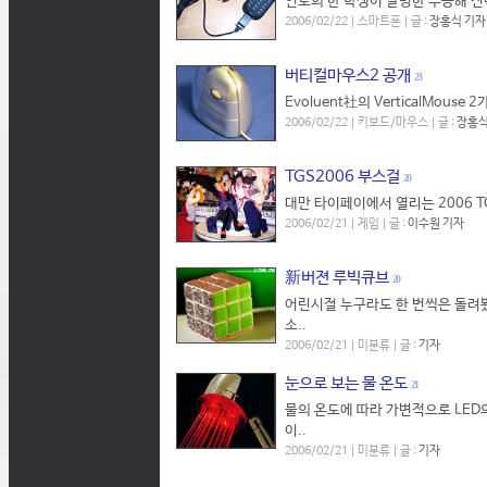
인도의 한 학생이 발명한 무공해 전
2006/02/22 | 스마트폰 | 글 :
장홍식 기자
버티컬마우스2 공개
23
Evoluent社의 VerticalMo
2006/02/22 | 키보드/마우스 | 글 :
장홍식
TGS2006 부스걸
20
대만 타이페이에서 열리는 2006 T
2006/02/21 | 게임 | 글 :
이수원 기자
新버젼 루빅큐브
20
어린시절 누구라도 한 번씩은 돌려
소..
2006/02/21 | 미분류 | 글 :
기자
눈으로 보는 물 온도
21
물의 온도에 따라 가변적으로 LED
이..
2006/02/21 | 미분류 | 글 :
기자