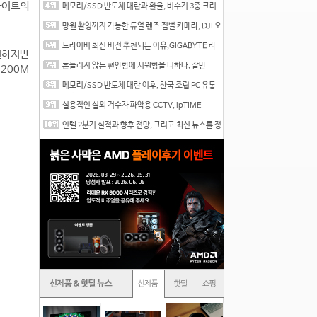
 사이트의
메모리/SSD 반도체 대란과 환율, 비수기 3중 크리
를 맞는
망원 촬영까지 가능한 듀얼 렌즈 짐벌 카메라, DJI 오
즈
드라이버 최신 버전 추천되는 이유,GIGABYTE 라
동일하지만
데온 RX 7
흔들리지 않는 편안함에 시원함을 더하다, 잘만
 200M
CNPS12X
메모리/SSD 반도체 대란 이후, 한국 조립 PC 유통
시장은
실용적인 실외 거수자 파악용 CCTV, ipTIME
C500-Outdoor
인텔 2분기 실적과 향후 전망, 그리고 최신 뉴스를 정
리