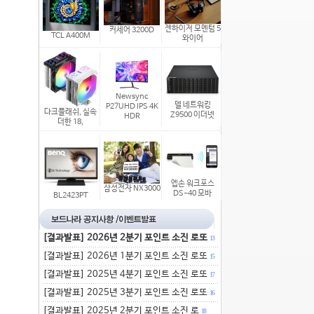
젠하이저 모멘텀 5
커세어 3200D
TCL A400M
와이어
Newsync
델 네트워킹
P27UHD IPS 4K
다크플래쉬, 실속
Z9500 이더넷
HDR
더한 18,
엡손 워크포스
삼성전자 NX3000
DS-40 모바
BL2423PT
[결과발표] 2026년 2분기 포인트 소진 로또
13
[결과발표] 2026년 1분기 포인트 소진 로또
15
[결과발표] 2025년 4분기 포인트 소진 로또
17
[결과발표] 2025년 3분기 포인트 소진 로또
16
[결과발표] 2025년 2분기 포인트 소진 로
18