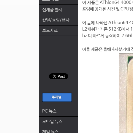
이 제품은 AThlon64 40
포럼에 공개된 사진 및 CPU
신제품 출시
핫딜/쇼핑/행사
이 글에 나타난 AThlon64 
L2캐쉬가 기존 512KB에서 
보도자료
hz 더 빠르게 동작하여 2.6
이들 제품은 올해 4사분기에
PC 뉴스
모바일 뉴스
게임 뉴스