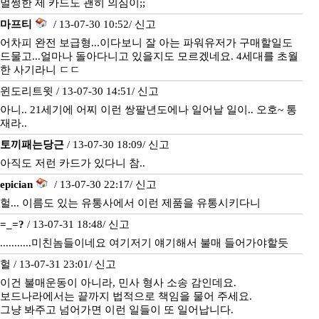
멀쩡한 제 카드도 괜히 의심이;;
마프티
/ 13-07-30 10:52/
신고
어차피 완전 보급형...이다보니 잘 아는 파워유저가 구매할일도
드물고...얼마나 돌아다니고 있을지도 모르겠네요. 4세대를 초월
한 사기라니 ㄷㄷ
윈도리트윗 / 13-07-30 14:51/
신고
아니.. 21세기에 어찌 이런 쌍팔년도에나 일어날 일이.. 오호~ 통
재라..
토끼패는당근
/ 13-07-30 18:09/
신고
아직도 저런 카드가 있다니 참..
epician
/ 13-07-30 22:17/
신고
헐... 이름도 있는 유통사에서 이런 제품을 유통시키다니
=_=?
/ 13-07-31 18:48/
신고
...........미친놈들이네요 여기저기 얘기해서 불매 들어가야할듯
헐 / 13-07-31 23:01/
신고
이건 불매운동이 아니라, 민사 형사 소송 감인데요.
보드나라에서는 끝까지 법적으로 책임을 물어 주세요.
그냥 봐주고 넘어가면 이런 일들이 또 일어납니다.