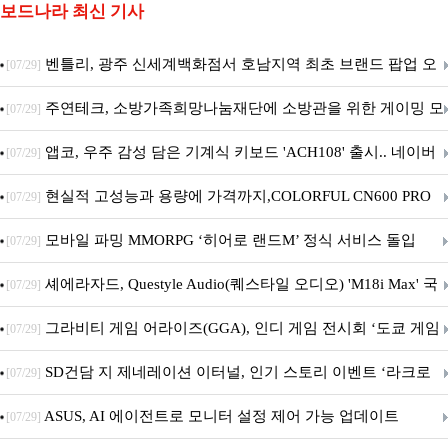
보드나라 최신 기사
벤틀리, 광주 신세계백화점서 호남지역 최초 브랜드 팝업 오
[07/29]
픈
주연테크, 소방가족희망나눔재단에 소방관을 위한 게이밍 모
[07/29]
니터·스마트 펫 침대 기부
앱코, 우주 감성 담은 기계식 키보드 'ACH108' 출시.. 네이버
[07/29]
브랜드데이 기획전 진행
현실적 고성능과 용량에 가격까지,COLORFUL CN600 PRO
[07/29]
M.2 NVMe 디앤디컴 1TB
모바일 파밍 MMORPG ‘히어로 랜드M’ 정식 서비스 돌입
[07/29]
셰에라자드, Questyle Audio(퀘스타일 오디오) 'M18i Max' 국
[07/29]
내 정식 출시
그라비티 게임 어라이즈(GGA), 인디 게임 전시회 ‘도쿄 게임
[07/29]
던전 13’ 참가!
SD건담 지 제네레이션 이터널, 인기 스토리 이벤트 ‘라크로
[07/29]
아의 용사’ 재개최 및 풍성한 기념 이벤트 실시!
ASUS, AI 에이전트로 모니터 설정 제어 가능 업데이트
[07/29]