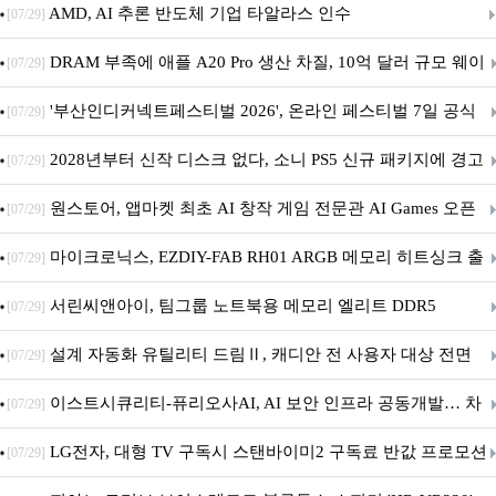
AMD, AI 추론 반도체 기업 타알라스 인수
[07/29]
DRAM 부족에 애플 A20 Pro 생산 차질, 10억 달러 규모 웨이
[07/29]
퍼 대기
'부산인디커넥트페스티벌 2026', 온라인 페스티벌 7일 공식
[07/29]
개막... 22일간 진행
2028년부터 신작 디스크 없다, 소니 PS5 신규 패키지에 경고
[07/29]
문 추가
원스토어, 앱마켓 최초 AI 창작 게임 전문관 AI Games 오픈
[07/29]
마이크로닉스, EZDIY-FAB RH01 ARGB 메모리 히트싱크 출
[07/29]
시
서린씨앤아이, 팀그룹 노트북용 메모리 엘리트 DDR5
[07/29]
5600MHz 16GB 출시
설계 자동화 유틸리티 드림Ⅱ, 캐디안 전 사용자 대상 전면
[07/29]
무상 배포
이스트시큐리티-퓨리오사AI, AI 보안 인프라 공동개발… 차
[07/29]
세대 AI 보안 플랫폼 구축
LG전자, 대형 TV 구독시 스탠바이미2 구독료 반값 프로모션
[07/29]