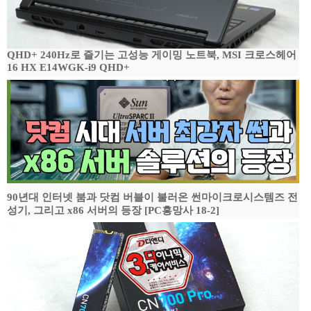
QHD+ 240Hz로 즐기는 고성능 게이밍 노트북, MSI 크로스헤어
16 HX E14WGK-i9 QHD+
90년대 인터넷 붐과 닷컴 버블이 불러온 썬마이크로시스템즈 전
성기, 그리고 x86 서버의 등장 [PC흥망사 18-2]