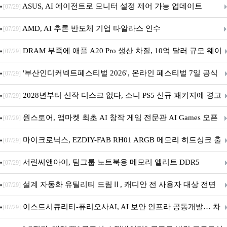
아의 용사’ 재개최 및 풍성한 기념 이벤트 실시!
ASUS, AI 에이전트로 모니터 설정 제어 가능 업데이트
[07/29]
AMD, AI 추론 반도체 기업 타알라스 인수
[07/29]
DRAM 부족에 애플 A20 Pro 생산 차질, 10억 달러 규모 웨이
[07/29]
퍼 대기
'부산인디커넥트페스티벌 2026', 온라인 페스티벌 7일 공식
[07/29]
개막... 22일간 진행
2028년부터 신작 디스크 없다, 소니 PS5 신규 패키지에 경고
[07/29]
문 추가
원스토어, 앱마켓 최초 AI 창작 게임 전문관 AI Games 오픈
[07/29]
마이크로닉스, EZDIY-FAB RH01 ARGB 메모리 히트싱크 출
[07/29]
시
서린씨앤아이, 팀그룹 노트북용 메모리 엘리트 DDR5
[07/29]
5600MHz 16GB 출시
설계 자동화 유틸리티 드림Ⅱ, 캐디안 전 사용자 대상 전면
[07/29]
무상 배포
이스트시큐리티-퓨리오사AI, AI 보안 인프라 공동개발… 차
[07/29]