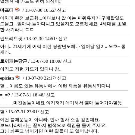
멀쩡한 제 카드도 괜히 의심이;;
마프티
/ 13-07-30 10:52/
신고
어차피 완전 보급형...이다보니 잘 아는 파워유저가 구매할일도
드물고...얼마나 돌아다니고 있을지도 모르겠네요. 4세대를 초월
한 사기라니 ㄷㄷ
윈도리트윗 / 13-07-30 14:51/
신고
아니.. 21세기에 어찌 이런 쌍팔년도에나 일어날 일이.. 오호~ 통
재라..
토끼패는당근
/ 13-07-30 18:09/
신고
아직도 저런 카드가 있다니 참..
epician
/ 13-07-30 22:17/
신고
헐... 이름도 있는 유통사에서 이런 제품을 유통시키다니
=_=?
/ 13-07-31 18:48/
신고
...........미친놈들이네요 여기저기 얘기해서 불매 들어가야할듯
헐 / 13-07-31 23:01/
신고
이건 불매운동이 아니라, 민사 형사 소송 감인데요.
보드나라에서는 끝까지 법적으로 책임을 물어 주세요.
그냥 봐주고 넘어가면 이런 일들이 또 일어납니다.