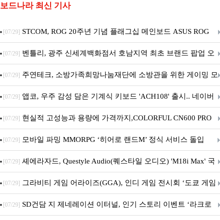
보드나라 최신 기사
STCOM, ROG 20주년 기념 플래그십 메인보드 ASUS ROG
[07/29]
Crosshair X870E EDITION 20 국내 출시 예정
벤틀리, 광주 신세계백화점서 호남지역 최초 브랜드 팝업 오
[07/29]
픈
주연테크, 소방가족희망나눔재단에 소방관을 위한 게이밍 모
[07/29]
니터·스마트 펫 침대 기부
앱코, 우주 감성 담은 기계식 키보드 'ACH108' 출시.. 네이버
[07/29]
브랜드데이 기획전 진행
현실적 고성능과 용량에 가격까지,COLORFUL CN600 PRO
[07/29]
M.2 NVMe 디앤디컴 1TB
모바일 파밍 MMORPG ‘히어로 랜드M’ 정식 서비스 돌입
[07/29]
셰에라자드, Questyle Audio(퀘스타일 오디오) 'M18i Max' 국
[07/29]
내 정식 출시
그라비티 게임 어라이즈(GGA), 인디 게임 전시회 ‘도쿄 게임
[07/29]
던전 13’ 참가!
SD건담 지 제네레이션 이터널, 인기 스토리 이벤트 ‘라크로
[07/29]