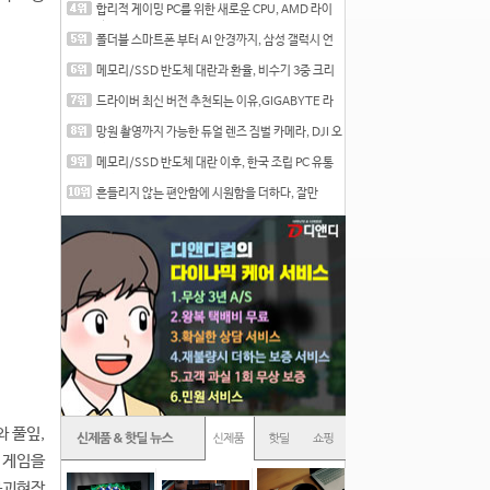
합리적 게이밍 PC를 위한 새로운 CPU, AMD 라이
젠 7 7700
폴더블 스마트폰 부터 AI 안경까지, 삼성 갤럭시 언
팩 20
메모리/SSD 반도체 대란과 환율, 비수기 3중 크리
를 맞는
드라이버 최신 버전 추천되는 이유,GIGABYTE 라
데온 RX 7
망원 촬영까지 가능한 듀얼 렌즈 짐벌 카메라, DJI 오
즈
메모리/SSD 반도체 대란 이후, 한국 조립 PC 유통
시장은
흔들리지 않는 편안함에 시원함을 더하다, 잘만
CNPS12X
 풀잎,
 게임을
붕괴현장