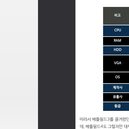
비고
CPU
RAM
HDD
VGA
OS
제작사
유통사
등급
따라서 배틀필드3를 즐겨왔던
데, 배틀필드4도 그렇지만 대