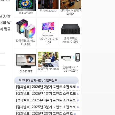
젠하이저 모멘텀 5
커세어 3200D
TCL A400M
와이어
(Ultr
드3와 달
이 평균
Newsync
델 네트워킹
P27UHD IPS 4K
다크플래쉬, 실속
Z9500 이더넷
HDR
더한 18,
엡손 워크포스
삼성전자 NX3000
DS-40 모바
BL2423PT
[결과발표] 2026년 2분기 포인트 소진 로또
13
[결과발표] 2026년 1분기 포인트 소진 로또
15
[결과발표] 2025년 4분기 포인트 소진 로또
17
[결과발표] 2025년 3분기 포인트 소진 로또
16
[결과발표] 2025년 2분기 포인트 소진 로
18