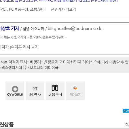
수요도 없던 2025년, 한국 PC 시장 돌아보기 [2025년 PC시장 결산]
PC)
,
PC 부품구성
,
조립/관리
관련기사 더보기
이상호 기자
ghostlee@bodnara.co.kr
/ 필명 이오니카 /
기 힘든 세상, 어제와 다른 오늘도 웃을 수 있기 위해…
기자가 쓴 다른 기사 보기
저작자표시-비영리-변경금지 2.0 대한민국 라이선스
기사는
에 따라 이용할 수 
t ⓒ 넥스젠리서치(주) 보드나라 미디어국