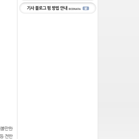
해볼만한
등 전반