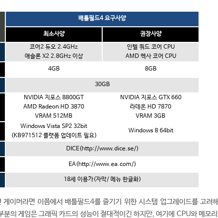
배틀필드4 요구사양
최소사양
권장사양
코어2 듀오 2.4GHz
인텔 쿼드 코어 CPU
애슬론 X2 2.8GHz 이상
AMD 헥사 코어 CPU
4GB
8GB
30GB
NVIDIA 지포스 8800GT
NVIDIA 지포스 GTX 660
AMD Radeon HD 3870
라데온 HD 7870
VRAM 512MB
VRAM 3GB
Windows Vista SP2 32bit
Windows 8 64bit
(KB971512 플랫폼 업데이트 필요)
DICE(http://www.dice.se/)
EA(http://www.ea.com/)
18세 이용가(자막/ 메뉴 한글화)
 게이머라면 이쯤에서 배틀필드4를 즐기기 위한 시스템 업그레이드를 고려
부분의 게임은 그래픽 카드의 성능이 절대적이긴 하지만, 여기에 CPU와 메모리