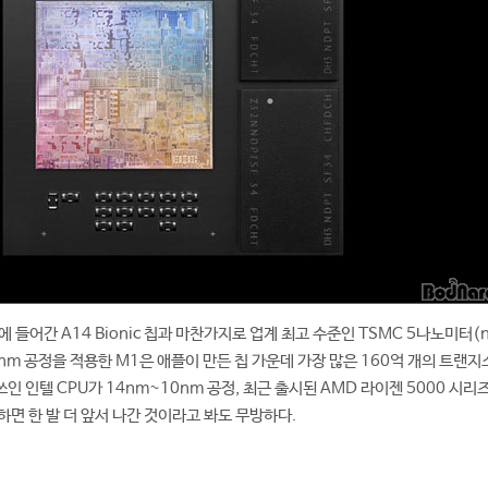
에 들어간 A14 Bionic 칩과 마찬가지로 업계 최고 수준인 TSMC 5나노미터(n
nm 공정을 적용한 M1은 애플이 만든 칩 가운데 가장 많은 160억 개의 트랜
쓰인 인텔 CPU가 14nm~10nm 공정, 최근 출시된 AMD 라이젠 5000 시리즈
하면 한 발 더 앞서 나간 것이라고 봐도 무방하다.