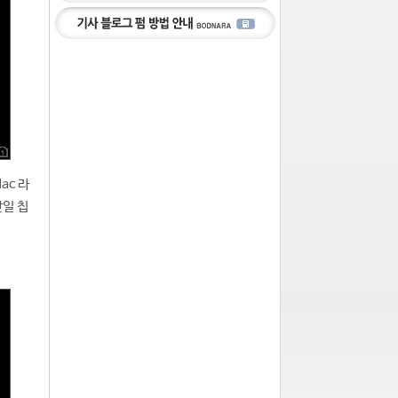
ac 라
단일 칩