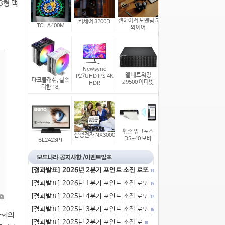
3형 맥
젠하이저 모멘텀 5
커세어 3200D
TCL A400M
와이어
Newsync
델 네트워킹
P27UHD IPS 4K
다크플래쉬, 실속
Z9500 이더넷
HDR
더한 18,
엡손 워크포스
삼성전자 NX3000
DS-40 모바
BL2423PT
[결과발표] 2026년 2분기 포인트 소진 로또
13
[결과발표] 2026년 1분기 포인트 소진 로또
15
[결과발표] 2025년 4분기 포인트 소진 로또
17
[결과발표] 2025년 3분기 포인트 소진 로또
16
자회의
[결과발표] 2025년 2분기 포인트 소진 로
18