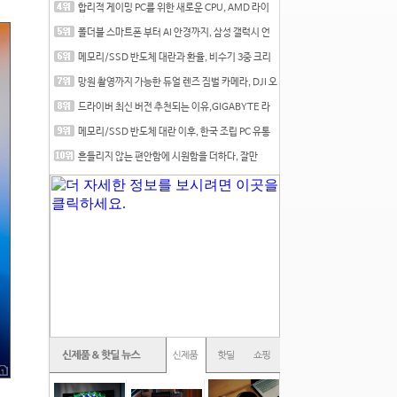
합리적 게이밍 PC를 위한 새로운 CPU, AMD 라이
젠 7 7700
폴더블 스마트폰 부터 AI 안경까지, 삼성 갤럭시 언
팩 20
메모리/SSD 반도체 대란과 환율, 비수기 3중 크리
를 맞는
망원 촬영까지 가능한 듀얼 렌즈 짐벌 카메라, DJI 오
즈
드라이버 최신 버전 추천되는 이유,GIGABYTE 라
데온 RX 7
메모리/SSD 반도체 대란 이후, 한국 조립 PC 유통
시장은
흔들리지 않는 편안함에 시원함을 더하다, 잘만
CNPS12X