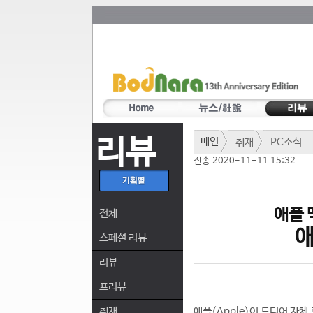
리뷰
메인
취재
PC소식
전송 2020-11-11 15:32
애플 
전체
애
스페셜 리뷰
리뷰
프리뷰
취재
애플(Apple)이 드디어 자체