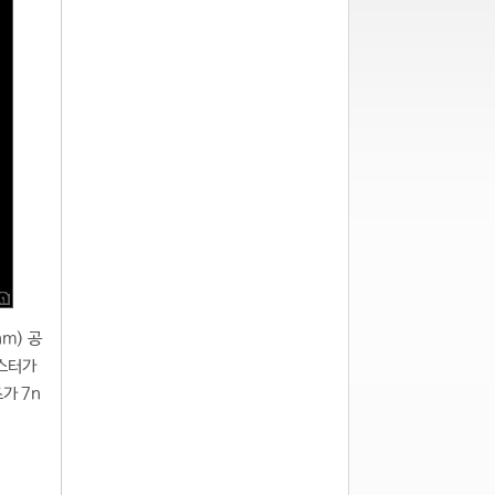
m) 공
지스터가
가 7n