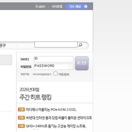
2026년 08월
주간 히트 랭킹
어디에나 어울리는 PCIe 4.0 M.2 SSD,
COLORFUL CN700 PR
90년대 인터넷 붐과 닷컴 버블이 불러온 썬마이크로
시스
QHD+ 240Hz로 즐기는 고성능 게이밍 노트북,
MSI 크로스