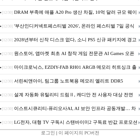
DRAM 부족에 애플 A20 Pro 생산 차질, 10억 달러 규모 웨이
[12/30]
퍼 대기
'부산인디커넥트페스티벌 2026', 온라인 페스티벌 7일 공식
[12/30]
개막... 22일간 진행
2028년부터 신작 디스크 없다, 소니 PS5 신규 패키지에 경고
[12/30]
문 추가
원스토어, 앱마켓 최초 AI 창작 게임 전문관 AI Games 오픈
[12/30]
마이크로닉스, EZDIY-FAB RH01 ARGB 메모리 히트싱크 출
[12/30]
시
서린씨앤아이, 팀그룹 노트북용 메모리 엘리트 DDR5
[12/30]
5600MHz 16GB 출시
설계 자동화 유틸리티 드림Ⅱ, 캐디안 전 사용자 대상 전면
[12/30]
무상 배포
이스트시큐리티-퓨리오사AI, AI 보안 인프라 공동개발… 차
[12/30]
세대 AI 보안 플랫폼 구축
LG전자, 대형 TV 구독시 스탠바이미2 구독료 반값 프로모션
[12/30]
로그인
|
이 페이지의 PC버전