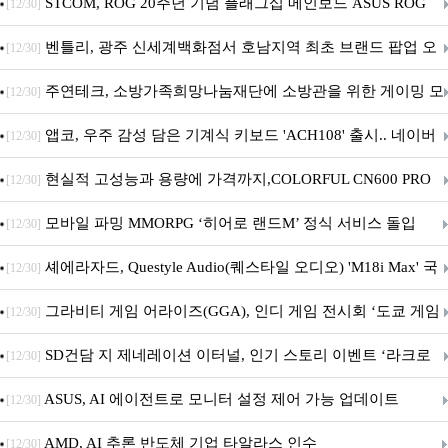
STCOM, ROG 20주년 기념 플래그십 메인보드 ASUS ROG
[12/30]
Crosshair X870E EDITION 20 국내 출시 예정
벤틀리, 광주 신세계백화점서 호남지역 최초 브랜드 팝업 오
[12/30]
픈
주연테크, 소방가족희망나눔재단에 소방관을 위한 게이밍 모
[12/30]
니터·스마트 펫 침대 기부
앱코, 우주 감성 담은 기계식 키보드 'ACH108' 출시.. 네이버
[12/30]
브랜드데이 기획전 진행
현실적 고성능과 용량에 가격까지,COLORFUL CN600 PRO
[12/30]
M.2 NVMe 디앤디컴 1TB
모바일 파밍 MMORPG ‘히어로 랜드M’ 정식 서비스 돌입
[12/30]
셰에라자드, Questyle Audio(퀘스타일 오디오) 'M18i Max' 국
[12/30]
내 정식 출시
그라비티 게임 어라이즈(GGA), 인디 게임 전시회 ‘도쿄 게임
[12/30]
던전 13’ 참가!
SD건담 지 제네레이션 이터널, 인기 스토리 이벤트 ‘라크로
[12/30]
아의 용사’ 재개최 및 풍성한 기념 이벤트 실시!
ASUS, AI 에이전트로 모니터 설정 제어 가능 업데이트
[12/30]
AMD, AI 추론 반도체 기업 타알라스 인수
[12/30]