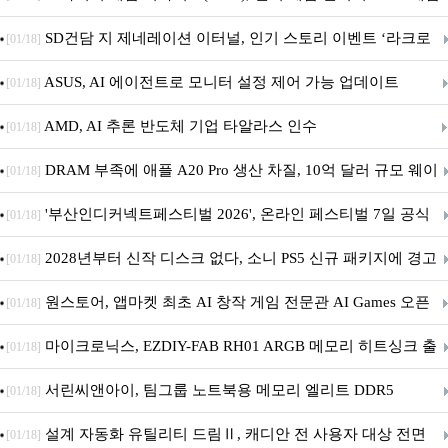
던전 13’ 참가!
SD건담 지 제네레이션 이터널, 인기 스토리 이벤트 ‘라크로
[01/18]
아의 용사’ 재개최 및 풍성한 기념 이벤트 실시!
ASUS, AI 에이전트로 모니터 설정 제어 가능 업데이트
[01/18]
AMD, AI 추론 반도체 기업 타알라스 인수
[01/18]
DRAM 부족에 애플 A20 Pro 생산 차질, 10억 달러 규모 웨이
[01/18]
퍼 대기
'부산인디커넥트페스티벌 2026', 온라인 페스티벌 7일 공식
[01/18]
개막... 22일간 진행
2028년부터 신작 디스크 없다, 소니 PS5 신규 패키지에 경고
[01/18]
문 추가
원스토어, 앱마켓 최초 AI 창작 게임 전문관 AI Games 오픈
[01/18]
마이크로닉스, EZDIY-FAB RH01 ARGB 메모리 히트싱크 출
[01/18]
시
서린씨앤아이, 팀그룹 노트북용 메모리 엘리트 DDR5
[01/18]
5600MHz 16GB 출시
설계 자동화 유틸리티 드림Ⅱ, 캐디안 전 사용자 대상 전면
[01/18]