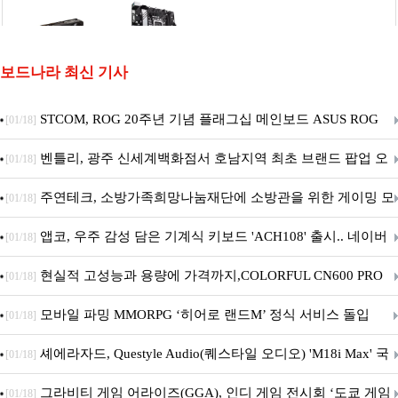
보드나라 최신 기사
STCOM, ROG 20주년 기념 플래그십 메인보드 ASUS ROG
[01/18]
Crosshair X870E EDITION 20 국내 출시 예정
벤틀리, 광주 신세계백화점서 호남지역 최초 브랜드 팝업 오
[01/18]
픈
주연테크, 소방가족희망나눔재단에 소방관을 위한 게이밍 모
[01/18]
니터·스마트 펫 침대 기부
앱코, 우주 감성 담은 기계식 키보드 'ACH108' 출시.. 네이버
[01/18]
브랜드데이 기획전 진행
현실적 고성능과 용량에 가격까지,COLORFUL CN600 PRO
[01/18]
M.2 NVMe 디앤디컴 1TB
모바일 파밍 MMORPG ‘히어로 랜드M’ 정식 서비스 돌입
[01/18]
셰에라자드, Questyle Audio(퀘스타일 오디오) 'M18i Max' 국
[01/18]
내 정식 출시
그라비티 게임 어라이즈(GGA), 인디 게임 전시회 ‘도쿄 게임
[01/18]