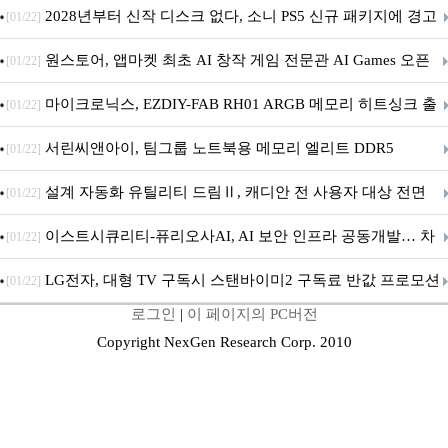
개막... 22일간 진행
2028년부터 신작 디스크 없다, 소니 PS5 신규 패키지에 경고
[01/22]
문 추가
원스토어, 앱마켓 최초 AI 창작 게임 전문관 AI Games 오픈
[01/22]
마이크로닉스, EZDIY-FAB RH01 ARGB 메모리 히트싱크 출
[01/22]
시
서린씨앤아이, 팀그룹 노트북용 메모리 엘리트 DDR5
[01/22]
5600MHz 16GB 출시
설계 자동화 유틸리티 드림Ⅱ, 캐디안 전 사용자 대상 전면
[01/22]
무상 배포
이스트시큐리티-퓨리오사AI, AI 보안 인프라 공동개발… 차
[01/22]
세대 AI 보안 플랫폼 구축
LG전자, 대형 TV 구독시 스탠바이미2 구독료 반값 프로모션
[01/22]
로그인
|
이 페이지의 PC버전
Copyright NexGen Research Corp. 2010