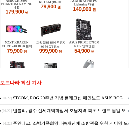
보드나라 최신 기사
STCOM, ROG 20주년 기념 플래그십 메인보드 ASUS ROG
[01/22]
Crosshair X870E EDITION 20 국내 출시 예정
벤틀리, 광주 신세계백화점서 호남지역 최초 브랜드 팝업 오
[01/22]
픈
주연테크, 소방가족희망나눔재단에 소방관을 위한 게이밍 모
[01/22]