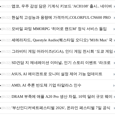
니터·스마트 펫 침대 기부
앱코, 우주 감성 담은 기계식 키보드 'ACH108' 출시.. 네이버
[01/22]
브랜드데이 기획전 진행
현실적 고성능과 용량에 가격까지,COLORFUL CN600 PRO
[01/22]
M.2 NVMe 디앤디컴 1TB
모바일 파밍 MMORPG ‘히어로 랜드M’ 정식 서비스 돌입
[01/22]
셰에라자드, Questyle Audio(퀘스타일 오디오) 'M18i Max' 국
[01/22]
내 정식 출시
그라비티 게임 어라이즈(GGA), 인디 게임 전시회 ‘도쿄 게임
[01/22]
던전 13’ 참가!
SD건담 지 제네레이션 이터널, 인기 스토리 이벤트 ‘라크로
[01/22]
아의 용사’ 재개최 및 풍성한 기념 이벤트 실시!
ASUS, AI 에이전트로 모니터 설정 제어 가능 업데이트
[01/22]
AMD, AI 추론 반도체 기업 타알라스 인수
[01/22]
DRAM 부족에 애플 A20 Pro 생산 차질, 10억 달러 규모 웨이
[01/22]
퍼 대기
'부산인디커넥트페스티벌 2026', 온라인 페스티벌 7일 공식
[01/22]