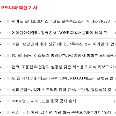
보드나라 최신 기사
피아노 모티브 보이스레코드 블루투스 스피커 'HR-VR220'
[01/29]
출시
에이원아이엔티, 컴퓨존서 'AONE 파워서플라이 혜택 모
[01/29]
음.ZIP' 이벤트 진행
넥슨, ‘던전앤파이터’ 신규 레이드 ‘무너진 성자 미카엘라’ 업
[01/29]
데이트!
PC 오버클럭 히스토리 총망라한, PC 흥망사 통합본 오버클럭
[01/29]
특집(1-4편)
앱코, 조용한 타건감과 실용성 갖춘 저소음 기계식 키보드 마
[01/29]
우스 세트 'KM580' 출시
AI 칩 캐시 5배, 메모리 용량 10배, NEO.AI 메모리 플랫폼 발
[01/29]
표
실리콘랩스, 업계 선도적인 전력 효율, 보안 및 통합성을 갖
[01/29]
춘 초저전력 블루투스 LE SoC ‘BG2B’ 공개
‘NBA 덩크 시티’, 오늘 한국 공식 출시
[01/29]
넥슨, ‘서든어택’ 21주년 기념 협동 콘텐츠 ‘UP투게더’ 업데
[01/29]