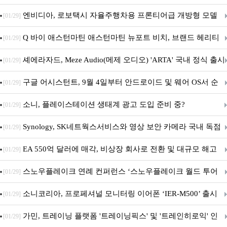
이트
엔비디아, 로보택시 자율주행차용 프론티어급 개방형 모델
[01/29]
‘알파마요 2 슈퍼’ 상업적 이용 가능
Q 바이 애스턴마틴 애스턴마틴 뉴포트 비치, 브랜드 헤리티
[01/29]
지 담은 ‘헤리티지 에디션 컬렉션’ 공개
셰에라자드, Meze Audio(메제 오디오) 'ARTA' 국내 정식 출시
[01/29]
구글 어시스턴트, 9월 4일부터 안드로이드 및 웨어 OS서 순
[01/29]
차 서비스 종료
소니, 플레이스테이션 생태계 광고 도입 준비 중?
[01/29]
Synology, SK네트웍스서비스와 영상 보안 카메라 국내 독점
[01/29]
판매 파트너십 체결
EA 550억 달러에 매각, 비상장 회사로 전환 및 대규모 해고
[01/29]
전망
스노우플레이크 연례 컨퍼런스 ‘스노우플레이크 월드 투어
[01/29]
서울’ 개최
소니코리아, 프로페셔널 모니터링 이어폰 ‘IER-M500’ 출시
[01/29]
가민, 트레이닝 플랫폼 '트레이닝픽스' 및 '트레인히로익' 인
[01/29]