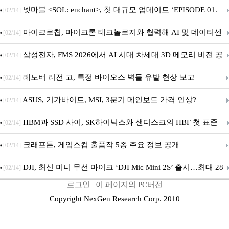
드’ 합류
넷마블 <SOL: enchant>, 첫 대규모 업데이트 ‘EPISODE 01.
[02/14]
GENESIS: 신의 전장’ 사전등록 실시
마이크로칩, 마이크론 테크놀로지와 협력해 AI 및 데이터센
[02/14]
터 인프라용 고성능 PCIe® Gen 6 스토리지 아키텍처 시연
삼성전자, FMS 2026에서 AI 시대 차세대 3D 메모리 비전 공
[02/14]
개
레노버 리전 고, 특정 바이오스 벽돌 유발 현상 보고
[02/14]
ASUS, 기가바이트, MSI, 3분기 메인보드 가격 인상?
[02/14]
HBM과 SSD 사이, SK하이닉스와 샌디스크의 HBF 첫 표준
[02/14]
공개
크래프톤, 게임스컴 출품작 5종 주요 정보 공개
[02/14]
DJI, 최신 미니 무선 마이크 ‘DJI Mic Mini 2S’ 출시…최대 28
[02/14]
로그인
|
이 페이지의 PC버전
시간 내장 녹음·AI 노이즈 캔슬링 강화
Copyright NexGen Research Corp. 2010