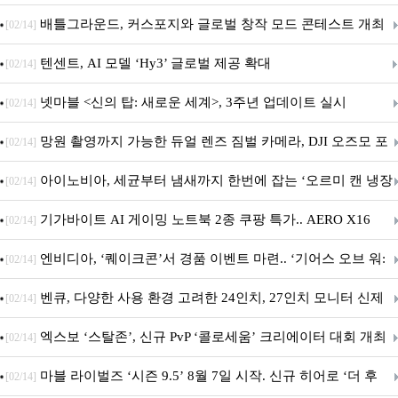
팀 월렛부터 PALIT 지포스 RTX 5060 DUAL까지 증정
배틀그라운드, 커스포지와 글로벌 창작 모드 콘테스트 개최
[02/14]
텐센트, AI 모델 ‘Hy3’ 글로벌 제공 확대
[02/14]
넷마블 <신의 탑: 새로운 세계>, 3주년 업데이트 실시
[02/14]
망원 촬영까지 가능한 듀얼 렌즈 짐벌 카메라, DJI 오즈모 포
[02/14]
켓 4P
아이노비아, 세균부터 냄새까지 한번에 잡는 ‘오르미 캔 냉장
[02/14]
고 살균 탈취기’ 출시
기가바이트 AI 게이밍 노트북 2종 쿠팡 특가.. AERO X16
[02/14]
GAMING A16 할인 진행
엔비디아, ‘퀘이크콘’서 경품 이벤트 마련.. ‘기어스 오브 워:
[02/14]
E-데이’ DLSS 지원
벤큐, 다양한 사용 환경 고려한 24인치, 27인치 모니터 신제
[02/14]
품 6종 출시
엑스보 ‘스탈존’, 신규 PvP ‘콜로세움’ 크리에이터 대회 개최
[02/14]
마블 라이벌즈 ‘시즌 9.5’ 8월 7일 시작. 신규 히어로 ‘더 후
[02/14]