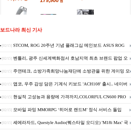
보드나라 최신 기사
STCOM, ROG 20주년 기념 플래그십 메인보드 ASUS ROG
[02/15]
Crosshair X870E EDITION 20 국내 출시 예정
벤틀리, 광주 신세계백화점서 호남지역 최초 브랜드 팝업 오
[02/15]
픈
주연테크, 소방가족희망나눔재단에 소방관을 위한 게이밍 모
[02/15]
니터·스마트 펫 침대 기부
앱코, 우주 감성 담은 기계식 키보드 'ACH108' 출시.. 네이버
[02/15]
브랜드데이 기획전 진행
현실적 고성능과 용량에 가격까지,COLORFUL CN600 PRO
[02/15]
M.2 NVMe 디앤디컴 1TB
모바일 파밍 MMORPG ‘히어로 랜드M’ 정식 서비스 돌입
[02/15]
셰에라자드, Questyle Audio(퀘스타일 오디오) 'M18i Max' 국
[02/15]