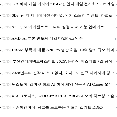
내 정식 출시
그라비티 게임 어라이즈(GGA), 인디 게임 전시회 ‘도쿄 게임
[02/15]
던전 13’ 참가!
SD건담 지 제네레이션 이터널, 인기 스토리 이벤트 ‘라크로
[02/15]
아의 용사’ 재개최 및 풍성한 기념 이벤트 실시!
ASUS, AI 에이전트로 모니터 설정 제어 가능 업데이트
[02/15]
AMD, AI 추론 반도체 기업 타알라스 인수
[02/15]
DRAM 부족에 애플 A20 Pro 생산 차질, 10억 달러 규모 웨이
[02/15]
퍼 대기
'부산인디커넥트페스티벌 2026', 온라인 페스티벌 7일 공식
[02/15]
개막... 22일간 진행
2028년부터 신작 디스크 없다, 소니 PS5 신규 패키지에 경고
[02/15]
문 추가
원스토어, 앱마켓 최초 AI 창작 게임 전문관 AI Games 오픈
[02/15]
마이크로닉스, EZDIY-FAB RH01 ARGB 메모리 히트싱크 출
[02/15]
시
서린씨앤아이, 팀그룹 노트북용 메모리 엘리트 DDR5
[02/15]