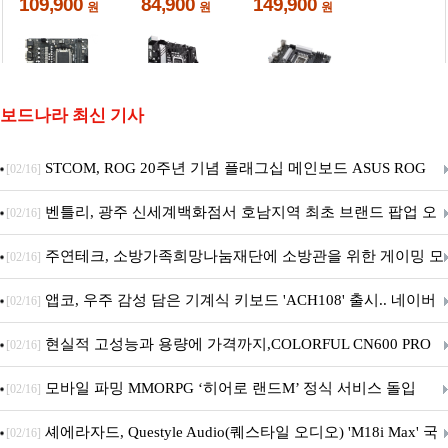
보드나라 최신 기사
STCOM, ROG 20주년 기념 플래그십 메인보드 ASUS ROG
[02/16]
Crosshair X870E EDITION 20 국내 출시 예정
벤틀리, 광주 신세계백화점서 호남지역 최초 브랜드 팝업 오
[02/16]
픈
주연테크, 소방가족희망나눔재단에 소방관을 위한 게이밍 모
[02/16]
니터·스마트 펫 침대 기부
앱코, 우주 감성 담은 기계식 키보드 'ACH108' 출시.. 네이버
[02/16]
브랜드데이 기획전 진행
현실적 고성능과 용량에 가격까지,COLORFUL CN600 PRO
[02/16]
M.2 NVMe 디앤디컴 1TB
모바일 파밍 MMORPG ‘히어로 랜드M’ 정식 서비스 돌입
[02/16]
셰에라자드, Questyle Audio(퀘스타일 오디오) 'M18i Max' 국
[02/16]