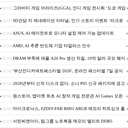
내 정식 출시
그라비티 게임 어라이즈(GGA), 인디 게임 전시회 ‘도쿄 게임
[02/16]
던전 13’ 참가!
SD건담 지 제네레이션 이터널, 인기 스토리 이벤트 ‘라크로
[02/16]
아의 용사’ 재개최 및 풍성한 기념 이벤트 실시!
ASUS, AI 에이전트로 모니터 설정 제어 가능 업데이트
[02/16]
AMD, AI 추론 반도체 기업 타알라스 인수
[02/16]
DRAM 부족에 애플 A20 Pro 생산 차질, 10억 달러 규모 웨이
[02/16]
퍼 대기
'부산인디커넥트페스티벌 2026', 온라인 페스티벌 7일 공식
[02/16]
개막... 22일간 진행
2028년부터 신작 디스크 없다, 소니 PS5 신규 패키지에 경고
[02/16]
문 추가
원스토어, 앱마켓 최초 AI 창작 게임 전문관 AI Games 오픈
[02/16]
마이크로닉스, EZDIY-FAB RH01 ARGB 메모리 히트싱크 출
[02/16]
시
서린씨앤아이, 팀그룹 노트북용 메모리 엘리트 DDR5
[02/16]