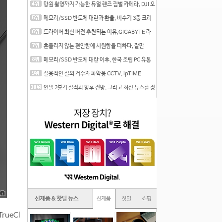
망원 촬영까지 가능한 듀얼 렌즈 짐벌 카메라, DJI 오
즈
메모리/SSD 반도체 대란과 환율, 비수기 3중 크리
를 맞는
드라이버 최신 버전 추천되는 이유,GIGABYTE 라
데온 RX 7
흔들리지 않는 편안함에 시원함을 더하다, 잘만
CNPS12X
메모리/SSD 반도체 대란 이후, 한국 조립 PC 유통
시장은
실용적인 실외 거수자 파악용 CCTV, ipTIME
C500-Outdoor
인텔 2분기 실적과 향후 전망, 그리고 최신 뉴스를 정
리
rueCl