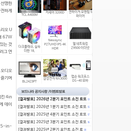
과 선명한
 안전하게
젠하이저 모멘텀 5
커세어 3200D
TCL A400M
와이어
트리오 U
최대 67W
Newsync
 있는 것
델 네트워킹
P27UHD IPS 4K
다크플래쉬, 실속
Z9500 이더넷
HDR
플러그 연
더한 18,
과 오디오
엡손 워크포스
 즐기며
삼성전자 NX3000
DS-40 모바
BL2423PT
킨 4in
[결과발표] 2026년 2분기 포인트 소진 로또
13
르게 데이
[결과발표] 2026년 1분기 포인트 소진 로또
15
[결과발표] 2025년 4분기 포인트 소진 로또
17
[결과발표] 2025년 3분기 포인트 소진 로또
16
5-in-
[결과발표] 2025년 2분기 포인트 소진 로
18