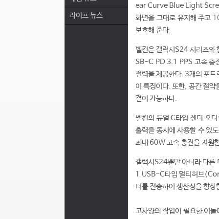
ear Curve Blue Ligh
라이프 뉴스
화면을 그대로 유지해 주고 10
보호해 준다.
벨킨은 갤럭시S24 시리즈와 
SB-C PD 3.1 PPS 고속 충전
전력을 제공한다. 3개의 포트로
이 특징이다. 또한, 공간 절
결이 가능하다.
벨킨의 듀얼 C타입 젠더 오디오 +
출력을 동시에 사용할 수 있도
최대 60W 고속 충전을 지원
갤럭시S24뿐만 아니라 다른 
1 USB-C타입 멀티허브(Conn
터를 전송하여 생산성을 향상할
고사양의 작업이 필요한 이들에게는