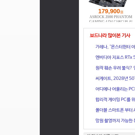
보드나라 많이본 기사
가레나, ‘몬스터헌터 아
엔비디아 지포스 RTx 
원작 훼손 우려 불식? 
씨게이트, 2028년 50
어디에나 어울리는 PCIe 
합리적 게이밍 PC를 위한
폴더블 스마트폰 부터 A
망원 촬영까지 가능한 듀