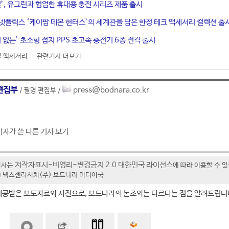
일’, 유그린과 협업한 휴대용 충전 시리즈 제품 출시
넷플릭스 ‘케이팝 데몬 헌터스’의 세계관을 담은 한정 테크 액세서리 컬렉션 출
 없는’ 초소형 접지 PPS 초고속 충전기 6종 전격 출시
 액세서리
관련기사 더보기
편집부
press@bodnara.co.kr
/ 필명 편집부 /
기자가 쓴 다른 기사 보기
저작자표시-비영리-변경금지 2.0 대한민국 라이선스
기사는
에 따라 이용할 수 
t ⓒ 넥스젠리서치(주) 보드나라 미디어국
제공받은 보도자료와 사진으로, 보드나라의 논조와는 다르다는 점을 알려드립니