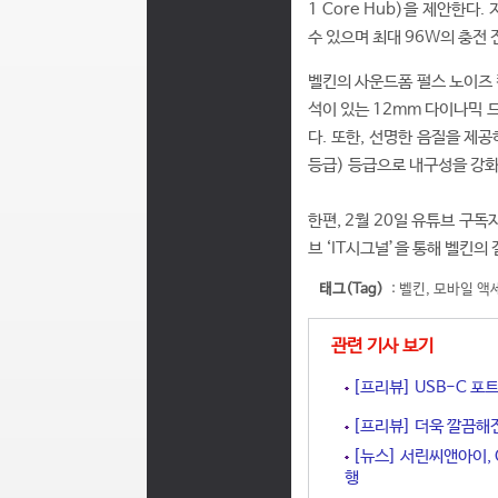
1 Core Hub)을 제안한다
수 있으며 최대 96W의 충전 
벨킨의 사운드폼 펄스 노이즈 캔슬링
석이 있는 12mm 다이나믹 
다. 또한, 선명한 음질을 제
등급) 등급으로 내구성을 강화
한편, 2월 20일 유튜브 구
브 ‘IT시그널’을 통해 벨킨
태그(Tag)
:
벨킨
,
모바일 액
관련 기사 보기
[프리뷰] USB-C 포트
[프리뷰] 더욱 깔끔해진 4
[뉴스] 서린씨앤아이, 
행