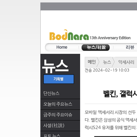
뉴스
메인
뉴스
악세사리
전송 2024-02-19 10:03
벨킨, 갤럭
단신뉴스
오늘의 주요뉴스
모바일 액세서리 시장의 선두
금주의 주요이슈
다. 벨킨은 삼성의 공식 액세
사설(社說)
럭시S24 유저를 위해 벨킨의 
포토 뉴스