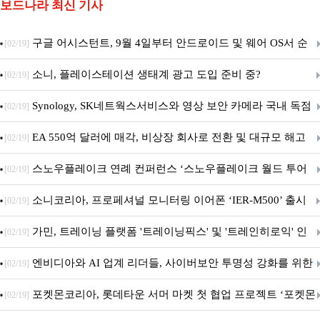
보드나라 최신 기사
구글 어시스턴트, 9월 4일부터 안드로이드 및 웨어 OS서 순
[02/19]
차 서비스 종료
소니, 플레이스테이션 생태계 광고 도입 준비 중?
[02/19]
Synology, SK네트웍스서비스와 영상 보안 카메라 국내 독점
[02/19]
판매 파트너십 체결
EA 550억 달러에 매각, 비상장 회사로 전환 및 대규모 해고
[02/19]
전망
스노우플레이크 연례 컨퍼런스 ‘스노우플레이크 월드 투어
[02/19]
서울’ 개최
소니코리아, 프로페셔널 모니터링 이어폰 ‘IER-M500’ 출시
[02/19]
가민, 트레이닝 플랫폼 '트레이닝픽스' 및 '트레인히로익' 인
[02/19]
수로 선수와 코치에 맞춤형 훈련 지원 확대
엔비디아와 AI 업계 리더들, 사이버보안 투명성 강화를 위한
[02/19]
SAFE 가이드라인 제안
포켓몬코리아, 롯데타운 서머 마켓 첫 협업 프로젝트 ‘포켓몬
[02/19]