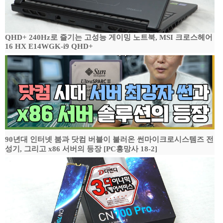
QHD+ 240Hz로 즐기는 고성능 게이밍 노트북, MSI 크로스헤어
16 HX E14WGK-i9 QHD+
90년대 인터넷 붐과 닷컴 버블이 불러온 썬마이크로시스템즈 전
성기, 그리고 x86 서버의 등장 [PC흥망사 18-2]