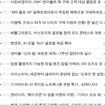
별빛낙원’ 개최
서린씨앤아이, OWC 썬더볼트 독 구매 고객 대상 클링온 포
[02/19]
트 고정 홀더 증정 이벤트 앵콜 연장 진행
‘MSI 클로 A8’ 일렉트로마트서 푸짐한 혜택으로 구매하세요
[02/19]
이엠텍, 지포스 RTX 50 시리즈 구매 이벤트 진행! 한 달간 스
[02/19]
팀 월렛부터 PALIT 지포스 RTX 5060 DUAL까지 증정
배틀그라운드, 커스포지와 글로벌 창작 모드 콘테스트 개최
[02/19]
텐센트, AI 모델 ‘Hy3’ 글로벌 제공 확대
[02/19]
넷마블 <신의 탑: 새로운 세계>, 3주년 업데이트 실시
[02/19]
망원 촬영까지 가능한 듀얼 렌즈 짐벌 카메라, DJI 오즈모 포
[02/19]
켓 4P
아이노비아, 세균부터 냄새까지 한번에 잡는 ‘오르미 캔 냉장
[02/19]
고 살균 탈취기’ 출시
기가바이트 AI 게이밍 노트북 2종 쿠팡 특가.. AERO X16
[02/19]
GAMING A16 할인 진행
엔비디아, ‘퀘이크콘’서 경품 이벤트 마련.. ‘기어스 오브 워:
[02/19]
E-데이’ DLSS 지원