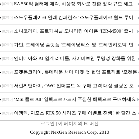
판매 파트너십 체결
EA 550억 달러에 매각, 비상장 회사로 전환 및 대규모 해고
[02/19]
전망
스노우플레이크 연례 컨퍼런스 ‘스노우플레이크 월드 투어
[02/19]
서울’ 개최
소니코리아, 프로페셔널 모니터링 이어폰 ‘IER-M500’ 출시
[02/19]
가민, 트레이닝 플랫폼 '트레이닝픽스' 및 '트레인히로익' 인
[02/19]
수로 선수와 코치에 맞춤형 훈련 지원 확대
엔비디아와 AI 업계 리더들, 사이버보안 투명성 강화를 위한
[02/19]
SAFE 가이드라인 제안
포켓몬코리아, 롯데타운 서머 마켓 첫 협업 프로젝트 ‘포켓몬
[02/19]
별빛낙원’ 개최
서린씨앤아이, OWC 썬더볼트 독 구매 고객 대상 클링온 포
[02/19]
트 고정 홀더 증정 이벤트 앵콜 연장 진행
‘MSI 클로 A8’ 일렉트로마트서 푸짐한 혜택으로 구매하세요
[02/19]
이엠텍, 지포스 RTX 50 시리즈 구매 이벤트 진행! 한 달간 스
[02/19]
로그인
|
이 페이지의 PC버전
팀 월렛부터 PALIT 지포스 RTX 5060 DUAL까지 증정
Copyright NexGen Research Corp. 2010