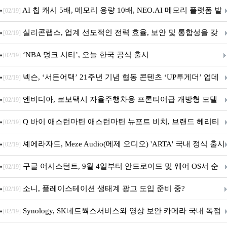
우스 세트 'KM580' 출시
AI 칩 캐시 5배, 메모리 용량 10배, NEO.AI 메모리 플랫폼 발
[02/19]
표
실리콘랩스, 업계 선도적인 전력 효율, 보안 및 통합성을 갖
[02/19]
춘 초저전력 블루투스 LE SoC ‘BG2B’ 공개
‘NBA 덩크 시티’, 오늘 한국 공식 출시
[02/19]
넥슨, ‘서든어택’ 21주년 기념 협동 콘텐츠 ‘UP투게더’ 업데
[02/19]
이트
엔비디아, 로보택시 자율주행차용 프론티어급 개방형 모델
[02/19]
‘알파마요 2 슈퍼’ 상업적 이용 가능
Q 바이 애스턴마틴 애스턴마틴 뉴포트 비치, 브랜드 헤리티
[02/19]
지 담은 ‘헤리티지 에디션 컬렉션’ 공개
셰에라자드, Meze Audio(메제 오디오) 'ARTA' 국내 정식 출시
[02/19]
구글 어시스턴트, 9월 4일부터 안드로이드 및 웨어 OS서 순
[02/19]
차 서비스 종료
소니, 플레이스테이션 생태계 광고 도입 준비 중?
[02/19]
Synology, SK네트웍스서비스와 영상 보안 카메라 국내 독점
[02/19]