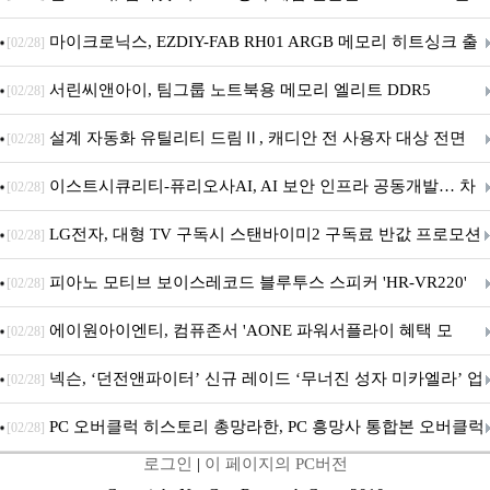
마이크로닉스, EZDIY-FAB RH01 ARGB 메모리 히트싱크 출
[02/28]
시
서린씨앤아이, 팀그룹 노트북용 메모리 엘리트 DDR5
[02/28]
5600MHz 16GB 출시
설계 자동화 유틸리티 드림Ⅱ, 캐디안 전 사용자 대상 전면
[02/28]
무상 배포
이스트시큐리티-퓨리오사AI, AI 보안 인프라 공동개발… 차
[02/28]
세대 AI 보안 플랫폼 구축
LG전자, 대형 TV 구독시 스탠바이미2 구독료 반값 프로모션
[02/28]
피아노 모티브 보이스레코드 블루투스 스피커 'HR-VR220'
[02/28]
출시
에이원아이엔티, 컴퓨존서 'AONE 파워서플라이 혜택 모
[02/28]
음.ZIP' 이벤트 진행
넥슨, ‘던전앤파이터’ 신규 레이드 ‘무너진 성자 미카엘라’ 업
[02/28]
데이트!
PC 오버클럭 히스토리 총망라한, PC 흥망사 통합본 오버클럭
[02/28]
로그인
|
이 페이지의 PC버전
특집(1-4편)