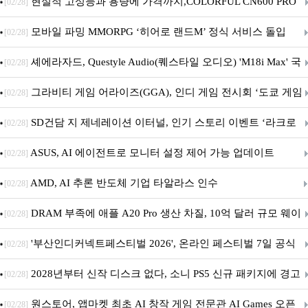
현실적 고성능과 용량에 가격까지,COLORFUL CN600 PRO
[02/28]
M.2 NVMe 디앤디컴 1TB
모바일 파밍 MMORPG ‘히어로 랜드M’ 정식 서비스 돌입
[02/28]
셰에라자드, Questyle Audio(퀘스타일 오디오) 'M18i Max' 국
[02/28]
내 정식 출시
그라비티 게임 어라이즈(GGA), 인디 게임 전시회 ‘도쿄 게임
[02/28]
던전 13’ 참가!
SD건담 지 제네레이션 이터널, 인기 스토리 이벤트 ‘라크로
[02/28]
아의 용사’ 재개최 및 풍성한 기념 이벤트 실시!
ASUS, AI 에이전트로 모니터 설정 제어 가능 업데이트
[02/28]
AMD, AI 추론 반도체 기업 타알라스 인수
[02/28]
DRAM 부족에 애플 A20 Pro 생산 차질, 10억 달러 규모 웨이
[02/28]
퍼 대기
'부산인디커넥트페스티벌 2026', 온라인 페스티벌 7일 공식
[02/28]
개막... 22일간 진행
2028년부터 신작 디스크 없다, 소니 PS5 신규 패키지에 경고
[02/28]
문 추가
원스토어, 앱마켓 최초 AI 창작 게임 전문관 AI Games 오픈
[02/28]