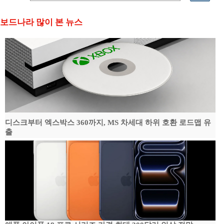
보드나라 많이 본 뉴스
디스크부터 엑스박스 360까지, MS 차세대 하위 호환 로드맵 유
출