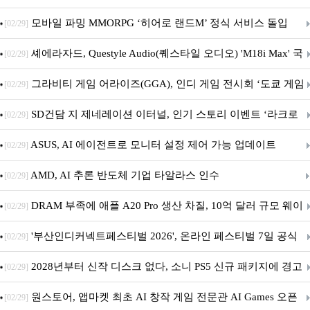
M.2 NVMe 디앤디컴 1TB
모바일 파밍 MMORPG ‘히어로 랜드M’ 정식 서비스 돌입
[02/29]
셰에라자드, Questyle Audio(퀘스타일 오디오) 'M18i Max' 국
[02/29]
내 정식 출시
그라비티 게임 어라이즈(GGA), 인디 게임 전시회 ‘도쿄 게임
[02/29]
던전 13’ 참가!
SD건담 지 제네레이션 이터널, 인기 스토리 이벤트 ‘라크로
[02/29]
아의 용사’ 재개최 및 풍성한 기념 이벤트 실시!
ASUS, AI 에이전트로 모니터 설정 제어 가능 업데이트
[02/29]
AMD, AI 추론 반도체 기업 타알라스 인수
[02/29]
DRAM 부족에 애플 A20 Pro 생산 차질, 10억 달러 규모 웨이
[02/29]
퍼 대기
'부산인디커넥트페스티벌 2026', 온라인 페스티벌 7일 공식
[02/29]
개막... 22일간 진행
2028년부터 신작 디스크 없다, 소니 PS5 신규 패키지에 경고
[02/29]
문 추가
원스토어, 앱마켓 최초 AI 창작 게임 전문관 AI Games 오픈
[02/29]