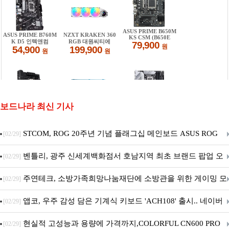
보드나라 최신 기사
STCOM, ROG 20주년 기념 플래그십 메인보드 ASUS ROG
[02/29]
Crosshair X870E EDITION 20 국내 출시 예정
벤틀리, 광주 신세계백화점서 호남지역 최초 브랜드 팝업 오
[02/29]
픈
주연테크, 소방가족희망나눔재단에 소방관을 위한 게이밍 모
[02/29]
니터·스마트 펫 침대 기부
앱코, 우주 감성 담은 기계식 키보드 'ACH108' 출시.. 네이버
[02/29]
브랜드데이 기획전 진행
현실적 고성능과 용량에 가격까지,COLORFUL CN600 PRO
[02/29]