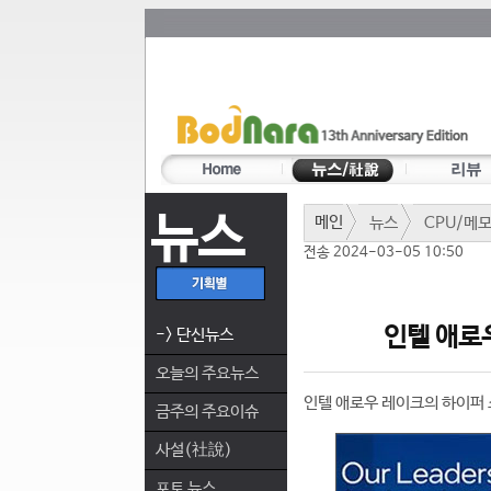
뉴스
메인
뉴스
CPU/메
전송 2024-03-05 10:50
인텔 애로
-> 단신뉴스
오늘의 주요뉴스
인텔 애로우 레이크의 하이퍼
금주의 주요이슈
사설(社說)
포토 뉴스