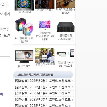
되었다.
젠하이저 모멘텀 5
커세어 3200D
TCL A400M
와이어
오 레이
모바일 플
Newsync
크탑 모델
델 네트워킹
P27UHD IPS 4K
다크플래쉬, 실속
Z9500 이더넷
HDR
더한 18,
엡손 워크포스
삼성전자 NX3000
DS-40 모바
BL2423PT
[결과발표] 2026년 2분기 포인트 소진 로또
13
[결과발표] 2026년 1분기 포인트 소진 로또
15
[결과발표] 2025년 4분기 포인트 소진 로또
17
의미
[결과발표] 2025년 3분기 포인트 소진 로또
16
[결과발표] 2025년 2분기 포인트 소진 로
18