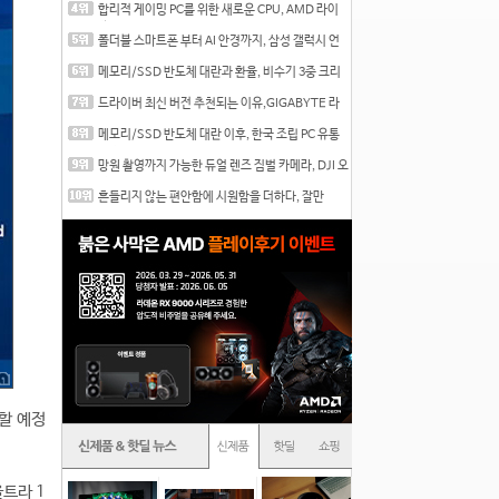
합리적 게이밍 PC를 위한 새로운 CPU, AMD 라이
젠 7 7700
폴더블 스마트폰 부터 AI 안경까지, 삼성 갤럭시 언
팩 20
메모리/SSD 반도체 대란과 환율, 비수기 3중 크리
를 맞는
드라이버 최신 버전 추천되는 이유,GIGABYTE 라
데온 RX 7
메모리/SSD 반도체 대란 이후, 한국 조립 PC 유통
시장은
망원 촬영까지 가능한 듀얼 렌즈 짐벌 카메라, DJI 오
즈
흔들리지 않는 편안함에 시원함을 더하다, 잘만
CNPS12X
원할 예정
트라 1