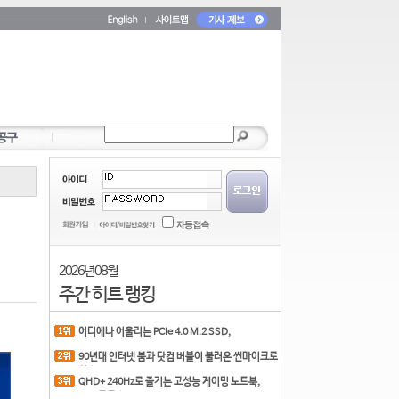
2026년 08월
주간 히트 랭킹
어디에나 어울리는 PCIe 4.0 M.2 SSD,
COLORFUL CN700 PR
90년대 인터넷 붐과 닷컴 버블이 불러온 썬마이크로
시스
QHD+ 240Hz로 즐기는 고성능 게이밍 노트북,
MSI 크로스