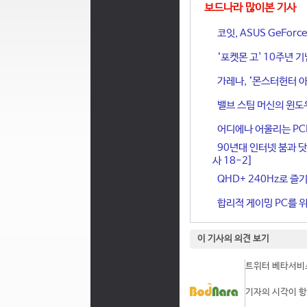
보드나라 많이본 기사
코잇, ASUS GeFor
‘포켓몬 고' 10주년 
가레나, ‘몬스터헌터 아
밸브 스팀 머신의 윈도
어디에나 어울리는 PCIe 
90년대 인터넷 붐과 닷
사 18-2]
QHD+ 240Hz로 즐기
합리적 게이밍 PC를 위한
이 기사의 의견 보기
트위터 베타서비스
기자의 시각이 항