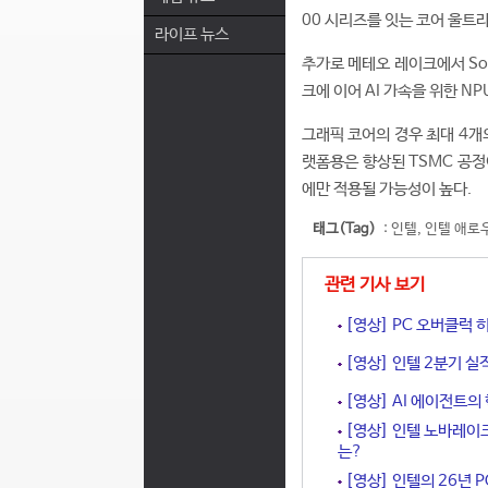
00 시리즈를 잇는 코어 울트
라이프 뉴스
추가로 메테오 레이크에서 So
크에 이어 AI 가속을 위한 N
그래픽 코어의 경우 최대 4개
랫폼용은 향상된 TSMC 공정이
에만 적용될 가능성이 높다.
태그(Tag)
:
인텔
,
인텔 애로
관련 기사 보기
[영상] PC 오버클럭 
[영상] 인텔 2분기 실
[영상] AI 에이전트의
[영상] 인텔 노바레이
는?
[영상] 인텔의 26년 PC