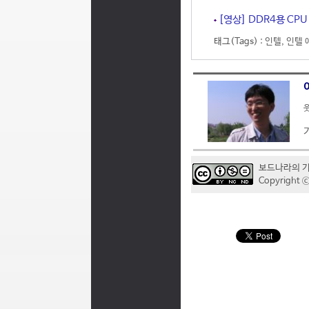
[영상] DDR4용 CP
태그(Tags) :
인텔
,
인텔 
웃
보드나라의 
Copyrigh