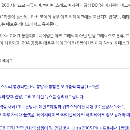
라 200 시리즈로 분류되며, 하이퍼 스레드 미지원과 함께 DDR4 미지원이 예고
C 타일에 통합된 LP-E 코어의 경우 애로우 레이크에는 포함되지 않지만, 메테
PU는 애로우 레이크에서도 유지된다.
의 Xe 코어가 통합되며, 네이밍은 아크 그래픽이 아닌 인텔 그래픽으로 분류, 
 사용되고, 20A 공정은 애로우 레이크의 6+8코어 U5 이하 Non-K 데스
우 레이크
히스토리 총망라한, PC 흥망사 통합본 오버클럭 특집(1-4편)
적과 향후 전망, 그리고 최신 뉴스를 정리해드립니다
 핵심 서버 CPU 흥망사, 메인프레임과 워크스테이션 시대 [PC흥망사 18-1]
크 이후 차세대 플랫폼, 레이저레이크·타이탄레이크·해머레이크 정보 공개와 
용 CPU 전략 변화의 상징이 될, 인텔 코어 Ultra 200S Plus 프로세서 [코잇]