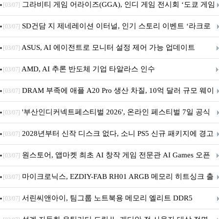
내 정식 출시
그라비티 게임 어라이즈(GGA), 인디 게임 전시회 ‘도쿄 게임
[03/07]
던전 13’ 참가!
SD건담 지 제네레이션 이터널, 인기 스토리 이벤트 ‘라크로
[03/07]
아의 용사’ 재개최 및 풍성한 기념 이벤트 실시!
ASUS, AI 에이전트로 모니터 설정 제어 가능 업데이트
[03/07]
AMD, AI 추론 반도체 기업 타알라스 인수
[03/07]
DRAM 부족에 애플 A20 Pro 생산 차질, 10억 달러 규모 웨이
[03/07]
퍼 대기
'부산인디커넥트페스티벌 2026', 온라인 페스티벌 7일 공식
[03/07]
개막... 22일간 진행
2028년부터 신작 디스크 없다, 소니 PS5 신규 패키지에 경고
[03/07]
문 추가
원스토어, 앱마켓 최초 AI 창작 게임 전문관 AI Games 오픈
[03/07]
마이크로닉스, EZDIY-FAB RH01 ARGB 메모리 히트싱크 출
[03/07]
시
서린씨앤아이, 팀그룹 노트북용 메모리 엘리트 DDR5
[03/07]