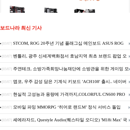
보드나라 최신 기사
STCOM, ROG 20주년 기념 플래그십 메인보드 ASUS ROG
[03/07]
Crosshair X870E EDITION 20 국내 출시 예정
벤틀리, 광주 신세계백화점서 호남지역 최초 브랜드 팝업 오
[03/07]
픈
주연테크, 소방가족희망나눔재단에 소방관을 위한 게이밍 모
[03/07]
니터·스마트 펫 침대 기부
앱코, 우주 감성 담은 기계식 키보드 'ACH108' 출시.. 네이버
[03/07]
브랜드데이 기획전 진행
현실적 고성능과 용량에 가격까지,COLORFUL CN600 PRO
[03/07]
M.2 NVMe 디앤디컴 1TB
모바일 파밍 MMORPG ‘히어로 랜드M’ 정식 서비스 돌입
[03/07]
셰에라자드, Questyle Audio(퀘스타일 오디오) 'M18i Max' 국
[03/07]