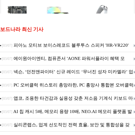
보드나라 최신 기사
피아노 모티브 보이스레코드 블루투스 스피커 'HR-VR220'
[03/07]
출시
에이원아이엔티, 컴퓨존서 'AONE 파워서플라이 혜택 모
[03/07]
음.ZIP' 이벤트 진행
넥슨, ‘던전앤파이터’ 신규 레이드 ‘무너진 성자 미카엘라’ 업
[03/07]
데이트!
PC 오버클럭 히스토리 총망라한, PC 흥망사 통합본 오버클럭
[03/07]
특집(1-4편)
앱코, 조용한 타건감과 실용성 갖춘 저소음 기계식 키보드 마
[03/07]
우스 세트 'KM580' 출시
AI 칩 캐시 5배, 메모리 용량 10배, NEO.AI 메모리 플랫폼 발
[03/07]
표
실리콘랩스, 업계 선도적인 전력 효율, 보안 및 통합성을 갖
[03/07]