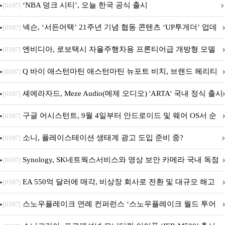
춘 초저전력 블루투스 LE SoC ‘BG2B’ 공개
‘NBA 덩크 시티’, 오늘 한국 공식 출시
[03/07]
넥슨, ‘서든어택’ 21주년 기념 협동 콘텐츠 ‘UP투게더’ 업데
[03/07]
이트
엔비디아, 로보택시 자율주행차용 프론티어급 개방형 모델
[03/07]
‘알파마요 2 슈퍼’ 상업적 이용 가능
Q 바이 애스턴마틴 애스턴마틴 뉴포트 비치, 브랜드 헤리티
[03/07]
지 담은 ‘헤리티지 에디션 컬렉션’ 공개
셰에라자드, Meze Audio(메제 오디오) 'ARTA' 국내 정식 출시
[03/07]
구글 어시스턴트, 9월 4일부터 안드로이드 및 웨어 OS서 순
[03/07]
차 서비스 종료
소니, 플레이스테이션 생태계 광고 도입 준비 중?
[03/07]
Synology, SK네트웍스서비스와 영상 보안 카메라 국내 독점
[03/07]
판매 파트너십 체결
EA 550억 달러에 매각, 비상장 회사로 전환 및 대규모 해고
[03/07]
전망
스노우플레이크 연례 컨퍼런스 ‘스노우플레이크 월드 투어
[03/07]