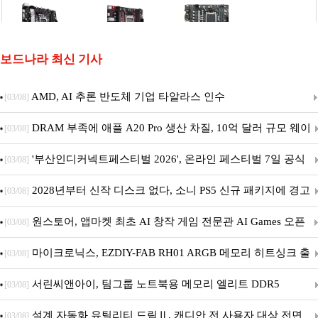
보드나라 최신 기사
AMD, AI 추론 반도체 기업 타알라스 인수
[03/08]
DRAM 부족에 애플 A20 Pro 생산 차질, 10억 달러 규모 웨이
[03/08]
퍼 대기
'부산인디커넥트페스티벌 2026', 온라인 페스티벌 7일 공식
[03/08]
개막... 22일간 진행
2028년부터 신작 디스크 없다, 소니 PS5 신규 패키지에 경고
[03/08]
문 추가
원스토어, 앱마켓 최초 AI 창작 게임 전문관 AI Games 오픈
[03/08]
마이크로닉스, EZDIY-FAB RH01 ARGB 메모리 히트싱크 출
[03/08]
시
서린씨앤아이, 팀그룹 노트북용 메모리 엘리트 DDR5
[03/08]
5600MHz 16GB 출시
설계 자동화 유틸리티 드림Ⅱ, 캐디안 전 사용자 대상 전면
[03/08]