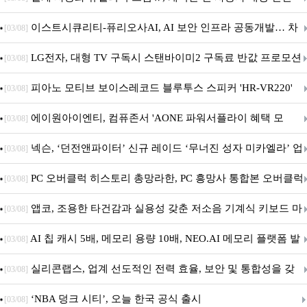
무상 배포
이스트시큐리티-퓨리오사AI, AI 보안 인프라 공동개발… 차
[03/08]
세대 AI 보안 플랫폼 구축
LG전자, 대형 TV 구독시 스탠바이미2 구독료 반값 프로모션
[03/08]
피아노 모티브 보이스레코드 블루투스 스피커 'HR-VR220'
[03/08]
출시
에이원아이엔티, 컴퓨존서 'AONE 파워서플라이 혜택 모
[03/08]
음.ZIP' 이벤트 진행
넥슨, ‘던전앤파이터’ 신규 레이드 ‘무너진 성자 미카엘라’ 업
[03/08]
데이트!
PC 오버클럭 히스토리 총망라한, PC 흥망사 통합본 오버클럭
[03/08]
특집(1-4편)
앱코, 조용한 타건감과 실용성 갖춘 저소음 기계식 키보드 마
[03/08]
우스 세트 'KM580' 출시
AI 칩 캐시 5배, 메모리 용량 10배, NEO.AI 메모리 플랫폼 발
[03/08]
표
실리콘랩스, 업계 선도적인 전력 효율, 보안 및 통합성을 갖
[03/08]
춘 초저전력 블루투스 LE SoC ‘BG2B’ 공개
‘NBA 덩크 시티’, 오늘 한국 공식 출시
[03/08]