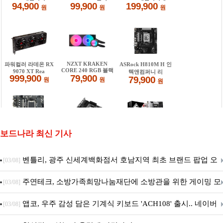
보드나라 최신 기사
벤틀리, 광주 신세계백화점서 호남지역 최초 브랜드 팝업 오
[03/08]
픈
주연테크, 소방가족희망나눔재단에 소방관을 위한 게이밍 모
[03/08]
니터·스마트 펫 침대 기부
앱코, 우주 감성 담은 기계식 키보드 'ACH108' 출시.. 네이버
[03/08]