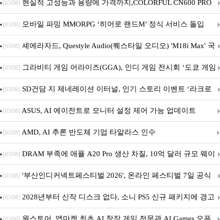
브랜드데이 기획전 진행
현실적 고성능과 용량에 가격까지,COLORFUL CN600 PRO
[03/08]
M.2 NVMe 디앤디컴 1TB
모바일 파밍 MMORPG ‘히어로 랜드M’ 정식 서비스 돌입
[03/08]
셰에라자드, Questyle Audio(퀘스타일 오디오) 'M18i Max' 국
[03/08]
내 정식 출시
그라비티 게임 어라이즈(GGA), 인디 게임 전시회 ‘도쿄 게임
[03/08]
던전 13’ 참가!
SD건담 지 제네레이션 이터널, 인기 스토리 이벤트 ‘라크로
[03/08]
아의 용사’ 재개최 및 풍성한 기념 이벤트 실시!
ASUS, AI 에이전트로 모니터 설정 제어 가능 업데이트
[03/08]
AMD, AI 추론 반도체 기업 타알라스 인수
[03/08]
DRAM 부족에 애플 A20 Pro 생산 차질, 10억 달러 규모 웨이
[03/08]
퍼 대기
'부산인디커넥트페스티벌 2026', 온라인 페스티벌 7일 공식
[03/08]
개막... 22일간 진행
2028년부터 신작 디스크 없다, 소니 PS5 신규 패키지에 경고
[03/08]
문 추가
원스토어, 앱마켓 최초 AI 창작 게임 전문관 AI Games 오픈
[03/08]