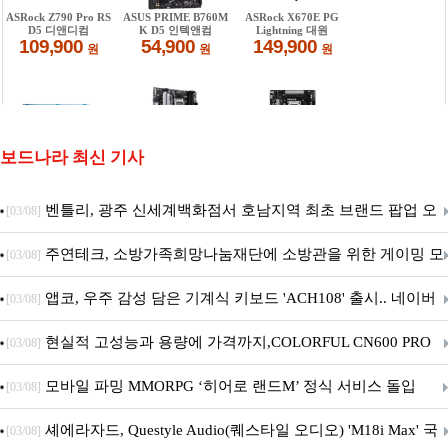
보드나라 최신 기사
벤틀리, 광주 신세계백화점서 호남지역 최초 브랜드 팝업 오
[03/08]
픈
주연테크, 소방가족희망나눔재단에 소방관을 위한 게이밍 모
[03/08]
니터·스마트 펫 침대 기부
앱코, 우주 감성 담은 기계식 키보드 'ACH108' 출시.. 네이버
[03/08]
브랜드데이 기획전 진행
현실적 고성능과 용량에 가격까지,COLORFUL CN600 PRO
[03/08]
M.2 NVMe 디앤디컴 1TB
모바일 파밍 MMORPG ‘히어로 랜드M’ 정식 서비스 돌입
[03/08]
셰에라자드, Questyle Audio(퀘스타일 오디오) 'M18i Max' 국
[03/08]