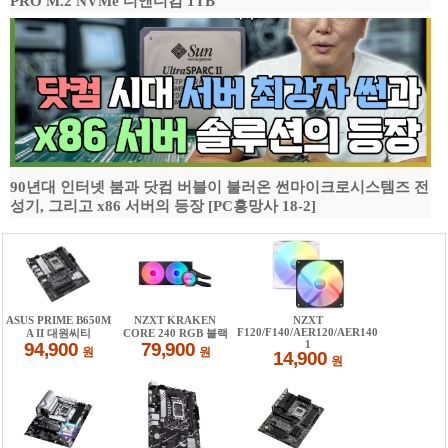
PRO M.2 NVMe 디앤디컴 1TB
90년대 인터넷 붐과 닷컴 버블이 불러온 썬마이크로시스템즈 전
성기, 그리고 x86 서버의 등장 [PC흥망사 18-2]