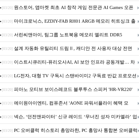
문 추가
원스토어, 앱마켓 최초 AI 창작 게임 전문관 AI Games 오픈
[03/20]
마이크로닉스, EZDIY-FAB RH01 ARGB 메모리 히트싱크 출
[03/20]
시
서린씨앤아이, 팀그룹 노트북용 메모리 엘리트 DDR5
[03/20]
5600MHz 16GB 출시
설계 자동화 유틸리티 드림Ⅱ, 캐디안 전 사용자 대상 전면
[03/20]
무상 배포
이스트시큐리티-퓨리오사AI, AI 보안 인프라 공동개발… 차
[03/20]
세대 AI 보안 플랫폼 구축
LG전자, 대형 TV 구독시 스탠바이미2 구독료 반값 프로모션
[03/20]
피아노 모티브 보이스레코드 블루투스 스피커 'HR-VR220'
[03/20]
출시
에이원아이엔티, 컴퓨존서 'AONE 파워서플라이 혜택 모
[03/20]
음.ZIP' 이벤트 진행
넥슨, ‘던전앤파이터’ 신규 레이드 ‘무너진 성자 미카엘라’ 업
[03/20]
데이트!
PC 오버클럭 히스토리 총망라한, PC 흥망사 통합본 오버클럭
[03/20]