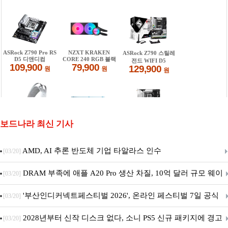
보드나라 최신 기사
AMD, AI 추론 반도체 기업 타알라스 인수
[03/20]
DRAM 부족에 애플 A20 Pro 생산 차질, 10억 달러 규모 웨이
[03/20]
퍼 대기
'부산인디커넥트페스티벌 2026', 온라인 페스티벌 7일 공식
[03/20]
개막... 22일간 진행
2028년부터 신작 디스크 없다, 소니 PS5 신규 패키지에 경고
[03/20]