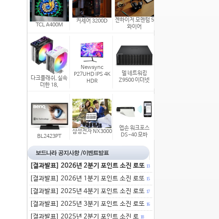
젠하이저 모멘텀 5
커세어 3200D
TCL A400M
와이어
Newsync
델 네트워킹
P27UHD IPS 4K
다크플래쉬, 실속
Z9500 이더넷
HDR
더한 18,
엡손 워크포스
삼성전자 NX3000
DS-40 모바
BL2423PT
[결과발표] 2026년 2분기 포인트 소진 로또
13
[결과발표] 2026년 1분기 포인트 소진 로또
15
[결과발표] 2025년 4분기 포인트 소진 로또
17
[결과발표] 2025년 3분기 포인트 소진 로또
16
[결과발표] 2025년 2분기 포인트 소진 로
18