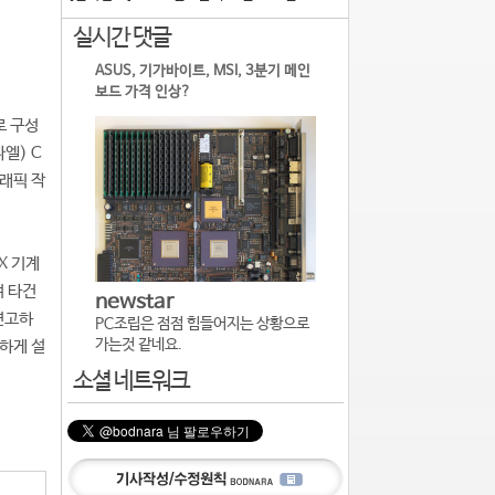
실시간 댓글
ASUS, 기가바이트, MSI, 3분기 메인
보드 가격 인상?
로 구성
엘) C
그래픽 작
X 기계
여 타건
newstar
견고하
PC조립은 점점 힘들어지는 상황으로
가는것 같네요.
밀하게 설
소셜 네트워크