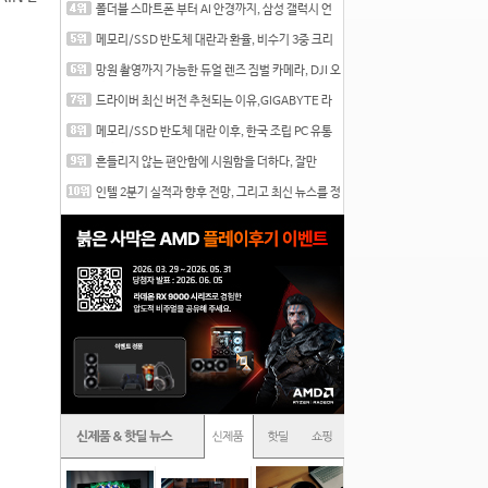
폴더블 스마트폰 부터 AI 안경까지, 삼성 갤럭시 언
팩 20
메모리/SSD 반도체 대란과 환율, 비수기 3중 크리
를 맞는
망원 촬영까지 가능한 듀얼 렌즈 짐벌 카메라, DJI 오
즈
드라이버 최신 버전 추천되는 이유,GIGABYTE 라
데온 RX 7
메모리/SSD 반도체 대란 이후, 한국 조립 PC 유통
시장은
흔들리지 않는 편안함에 시원함을 더하다, 잘만
CNPS12X
인텔 2분기 실적과 향후 전망, 그리고 최신 뉴스를 정
리