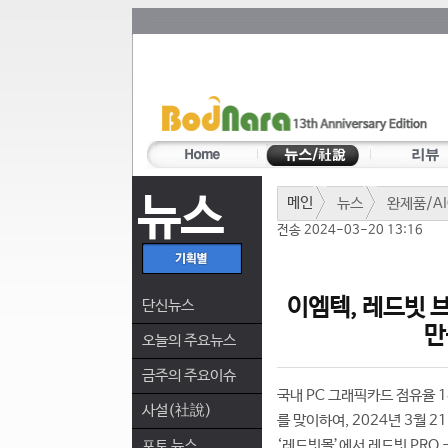
뉴스
메인
뉴스
완제품/AI
전송 2024-03-20 13:16
이엠텍, 레드빗 브
단신뉴스
만
오늘의 주요뉴스
금주의 주요이슈
국내 PC 그래픽카드 점유율
사설(社說)
를 맞이하여, 2024년 3월 
포토 뉴스
‘레드빗몰’에서 레드빗 PRO -