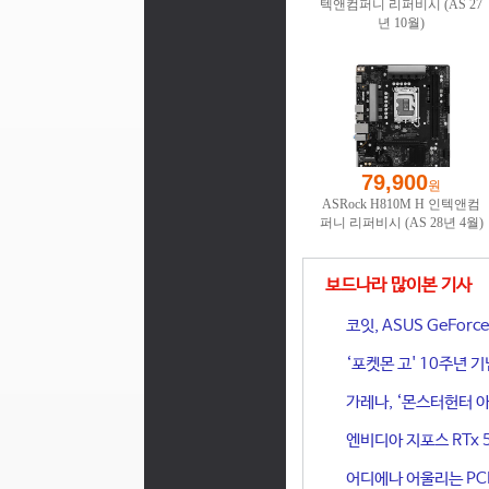
보드나라 많이본 기사
코잇, ASUS GeFor
‘포켓몬 고' 10주년 
가레나, ‘몬스터헌터 아
엔비디아 지포스 RTx 
어디에나 어울리는 PCIe 