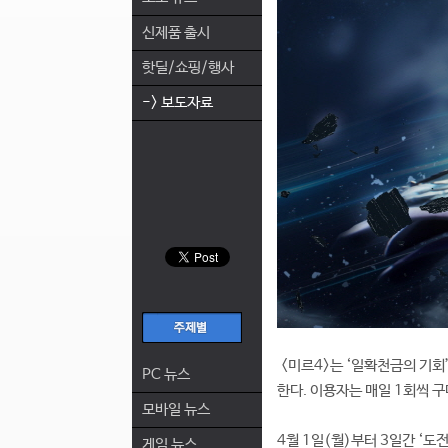
신제품 출시
핫딜/쇼핑/행사
-> 보도자료
<미르4>는 ‘일확천금의 기회
PC 뉴스
한다. 이용자는 매일 1회씩 
모바일 뉴스
4월 1일(월)부터 3일간 ‘도
게임 뉴스