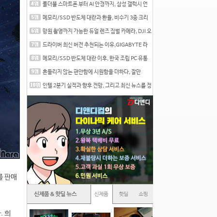
폴더블 스마트폰 부터 AI 안경까지, 삼성 갤럭시 언
팩 20
메모리/SSD 반도체 대란과 환율, 비수기 3중 크리
를 맞는
망원 촬영까지 가능한 듀얼 렌즈 짐벌 카메라, DJI 오
즈
드라이버 최신 버전 추천되는 이유,GIGABYTE 라
데온 RX 7
메모리/SSD 반도체 대란 이후, 한국 조립 PC 유통
시장은
흔들리지 않는 편안함에 시원함을 더하다, 잘만
CNPS12X
인텔 2분기 실적과 향후 전망, 그리고 최신 뉴스를 정
리
를 판매
. 희