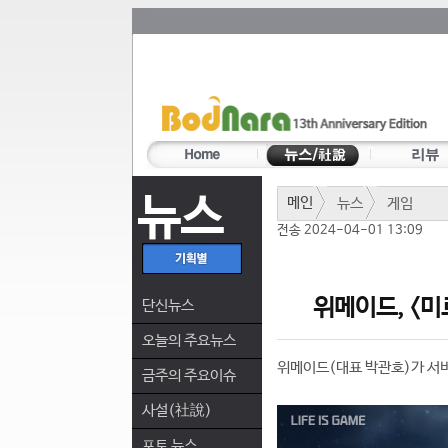
뉴스
메인
뉴스
게임
전송 2024-04-01 13:09
위메이드, <미
단신뉴스
오늘의 주요뉴스
위메이드(대표 박관호)가 서비
금주의 주요이슈
사설(社說)
포토 뉴스