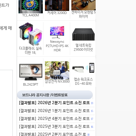
인트가
젠하이저 모멘텀 5
커세어 3200D
TCL A400M
와이어
자에게 매
Newsync
델 네트워킹
P27UHD IPS 4K
다크플래쉬, 실속
Z9500 이더넷
HDR
더한 18,
엡손 워크포스
삼성전자 NX3000
DS-40 모바
BL2423PT
[결과발표] 2026년 2분기 포인트 소진 로또
13
[결과발표] 2026년 1분기 포인트 소진 로또
15
[결과발표] 2025년 4분기 포인트 소진 로또
17
[결과발표] 2025년 3분기 포인트 소진 로또
16
[결과발표] 2025년 2분기 포인트 소진 로
18