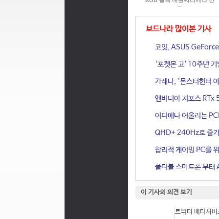
보드나라 많이본 기사
코잇, ASUS GeFor
‘포켓몬 고' 10주년 
가레나, ‘몬스터헌터 아
엔비디아 지포스 RTx 
어디에나 어울리는 PCIe 
QHD+ 240Hz로 즐기
합리적 게이밍 PC를 위한
폴더블 스마트폰 부터 A
이 기사의 의견 보기
트위터 베타서비스