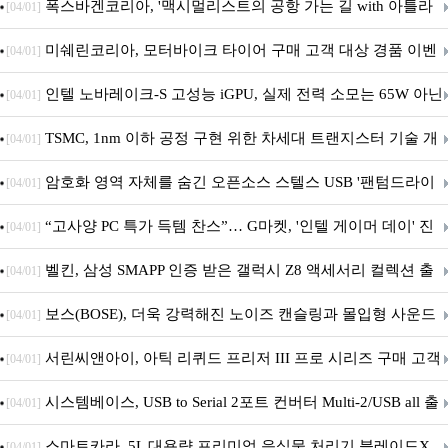
폭스바겐코리아, '맥시멀리스트의 공항 가는 길 with 아틀라
[04/01]
스' 이벤트 실시
미쉐린코리아, 모터바이크 타이어 구매 고객 대상 경품 이벤
[04/01]
트 진행
인텔 노바레이크-S 고성능 iGPU, 실제 전력 소모는 65W 아닌
[04/01]
40W?
TSMC, 1nm 이하 공정 구현 위한 차세대 트랜지스터 기술 개
[04/01]
발
암호화 영역 자체를 숨긴 오픈소스 스텔스 USB '팬텀드라이
[04/01]
브' 공개
“고사양 PC 특가 득템 찬스”… G마켓, '인텔 게이머 데이' 진
[04/01]
행
벨킨, 삼성 SMAPP 인증 받은 갤럭시 Z8 액세서리 컬렉션 출
[04/01]
시
보스(BOSE), 더욱 강력해진 노이즈 캔슬링과 몰입형 사운드
[04/01]
의 ‘QC 헤드폰 2세대’ 출시
서린씨앤아이, 아틱 리퀴드 프리저 III 프로 시리즈 구매 고객
[04/01]
대상 P12 프로 PST 증정 프로모션 진행
시스템베이스, USB to Serial 2포트 컨버터 Multi-2/USB all 출
[04/01]
시
스마트카라, 5L 대용량 프리미엄 음식물 처리기 블레이드X
[04/01]