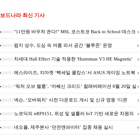
보드나라 최신 기사
"11만원 바우처 쏜다!" MSI, 코스트코 Back to School 데스크
[04/01]
탑 프로모션 진행
펍지 성수, 도심 속 여름 피서 공간 ‘블루존’ 운영
[04/01]
차세대 Hall Effect 기술 적용한 'Huntsman V3 HE Magnetic'
[04/01]
시리즈 출시
에스라이즈, 지마켓 ‘빡세일 쿨캉스’서 ASUS 게이밍 노트북
[04/01]
특별 프로모션 진행
‘워처 오브 렐름’, ‘어쌔신 크리드’ 컬래버레이션 8월 20일 실
[04/01]
시
넥슨, ‘오버워치’ 사전 다운로드 개시 및 신규 영웅 ‘디몬
[04/01]
(D.Mon)’ 공개!
노르딕의 nRF9151, 위성 및 셀룰러 IoT 기반 새로운 차원의
[04/01]
커넥티드 기기 개발 지원
네오플, 제주본사 ‘던전앤파이터’ 집중 채용 실시
[04/01]