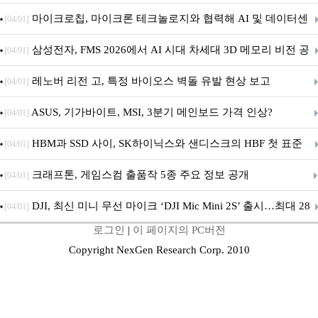
GENESIS: 신의 전장’ 사전등록 실시
마이크로칩, 마이크론 테크놀로지와 협력해 AI 및 데이터센
[04/01]
터 인프라용 고성능 PCIe® Gen 6 스토리지 아키텍처 시연
삼성전자, FMS 2026에서 AI 시대 차세대 3D 메모리 비전 공
[04/01]
개
레노버 리전 고, 특정 바이오스 벽돌 유발 현상 보고
[04/01]
ASUS, 기가바이트, MSI, 3분기 메인보드 가격 인상?
[04/01]
HBM과 SSD 사이, SK하이닉스와 샌디스크의 HBF 첫 표준
[04/01]
공개
크래프톤, 게임스컴 출품작 5종 주요 정보 공개
[04/01]
DJI, 최신 미니 무선 마이크 ‘DJI Mic Mini 2S’ 출시…최대 28
[04/01]
로그인
|
이 페이지의 PC버전
시간 내장 녹음·AI 노이즈 캔슬링 강화
Copyright NexGen Research Corp. 2010