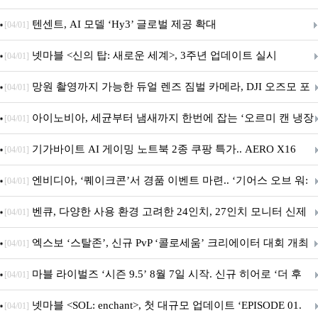
텐센트, AI 모델 ‘Hy3’ 글로벌 제공 확대
[04/01]
넷마블 <신의 탑: 새로운 세계>, 3주년 업데이트 실시
[04/01]
망원 촬영까지 가능한 듀얼 렌즈 짐벌 카메라, DJI 오즈모 포
[04/01]
켓 4P
아이노비아, 세균부터 냄새까지 한번에 잡는 ‘오르미 캔 냉장
[04/01]
고 살균 탈취기’ 출시
기가바이트 AI 게이밍 노트북 2종 쿠팡 특가.. AERO X16
[04/01]
GAMING A16 할인 진행
엔비디아, ‘퀘이크콘’서 경품 이벤트 마련.. ‘기어스 오브 워:
[04/01]
E-데이’ DLSS 지원
벤큐, 다양한 사용 환경 고려한 24인치, 27인치 모니터 신제
[04/01]
품 6종 출시
엑스보 ‘스탈존’, 신규 PvP ‘콜로세움’ 크리에이터 대회 개최
[04/01]
마블 라이벌즈 ‘시즌 9.5’ 8월 7일 시작. 신규 히어로 ‘더 후
[04/01]
드’ 합류
넷마블 <SOL: enchant>, 첫 대규모 업데이트 ‘EPISODE 01.
[04/01]