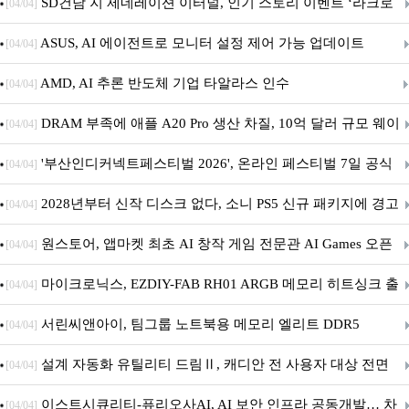
던전 13’ 참가!
SD건담 지 제네레이션 이터널, 인기 스토리 이벤트 ‘라크로
[04/04]
아의 용사’ 재개최 및 풍성한 기념 이벤트 실시!
ASUS, AI 에이전트로 모니터 설정 제어 가능 업데이트
[04/04]
AMD, AI 추론 반도체 기업 타알라스 인수
[04/04]
DRAM 부족에 애플 A20 Pro 생산 차질, 10억 달러 규모 웨이
[04/04]
퍼 대기
'부산인디커넥트페스티벌 2026', 온라인 페스티벌 7일 공식
[04/04]
개막... 22일간 진행
2028년부터 신작 디스크 없다, 소니 PS5 신규 패키지에 경고
[04/04]
문 추가
원스토어, 앱마켓 최초 AI 창작 게임 전문관 AI Games 오픈
[04/04]
마이크로닉스, EZDIY-FAB RH01 ARGB 메모리 히트싱크 출
[04/04]
시
서린씨앤아이, 팀그룹 노트북용 메모리 엘리트 DDR5
[04/04]
5600MHz 16GB 출시
설계 자동화 유틸리티 드림Ⅱ, 캐디안 전 사용자 대상 전면
[04/04]
무상 배포
이스트시큐리티-퓨리오사AI, AI 보안 인프라 공동개발… 차
[04/04]