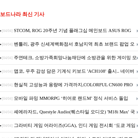
보드나라 최신 기사
STCOM, ROG 20주년 기념 플래그십 메인보드 ASUS ROG
[04/04]
Crosshair X870E EDITION 20 국내 출시 예정
벤틀리, 광주 신세계백화점서 호남지역 최초 브랜드 팝업 오
[04/04]
픈
주연테크, 소방가족희망나눔재단에 소방관을 위한 게이밍 모
[04/04]
니터·스마트 펫 침대 기부
앱코, 우주 감성 담은 기계식 키보드 'ACH108' 출시.. 네이버
[04/04]
브랜드데이 기획전 진행
현실적 고성능과 용량에 가격까지,COLORFUL CN600 PRO
[04/04]
M.2 NVMe 디앤디컴 1TB
모바일 파밍 MMORPG ‘히어로 랜드M’ 정식 서비스 돌입
[04/04]
셰에라자드, Questyle Audio(퀘스타일 오디오) 'M18i Max' 국
[04/04]
내 정식 출시
그라비티 게임 어라이즈(GGA), 인디 게임 전시회 ‘도쿄 게임
[04/04]