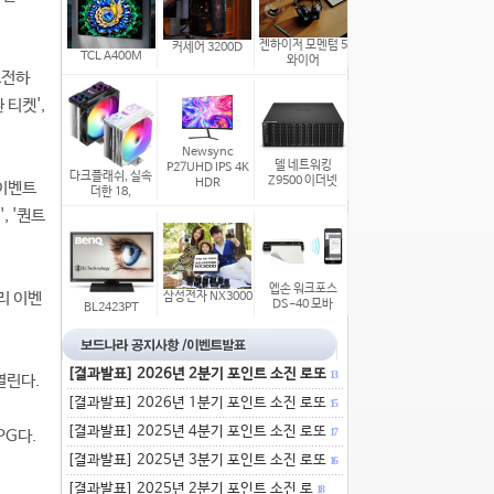
젠하이저 모멘텀 5
커세어 3200D
TCL A400M
와이어
도전하
 티켓',
Newsync
델 네트워킹
P27UHD IPS 4K
다크플래쉬, 실속
Z9500 이더넷
HDR
 이벤트
더한 18,
, '퀀트
엡손 워크포스
리 이벤
삼성전자 NX3000
DS-40 모바
BL2423PT
[결과발표] 2026년 2분기 포인트 소진 로또
13
열린다.
[결과발표] 2026년 1분기 포인트 소진 로또
15
[결과발표] 2025년 4분기 포인트 소진 로또
17
PG다.
[결과발표] 2025년 3분기 포인트 소진 로또
16
[결과발표] 2025년 2분기 포인트 소진 로
18