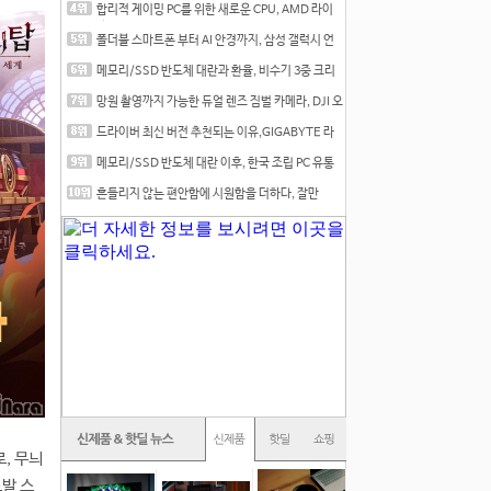
합리적 게이밍 PC를 위한 새로운 CPU, AMD 라이
젠 7 7700
폴더블 스마트폰 부터 AI 안경까지, 삼성 갤럭시 언
팩 20
메모리/SSD 반도체 대란과 환율, 비수기 3중 크리
를 맞는
망원 촬영까지 가능한 듀얼 렌즈 짐벌 카메라, DJI 오
즈
드라이버 최신 버전 추천되는 이유,GIGABYTE 라
데온 RX 7
메모리/SSD 반도체 대란 이후, 한국 조립 PC 유통
시장은
흔들리지 않는 편안함에 시원함을 더하다, 잘만
CNPS12X
, 무늬
도발 스