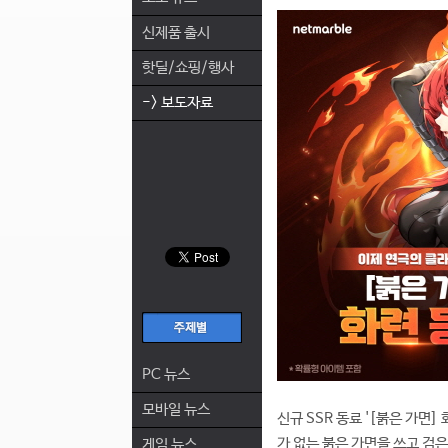
신제품 출시
핫딜/쇼핑/행사
-> 보도자료
PC 뉴스
모바일 뉴스
신규 SSR 동료 '[붉은 가면
가 없는 붉은 가면을 쓰고 검은
게임 뉴스