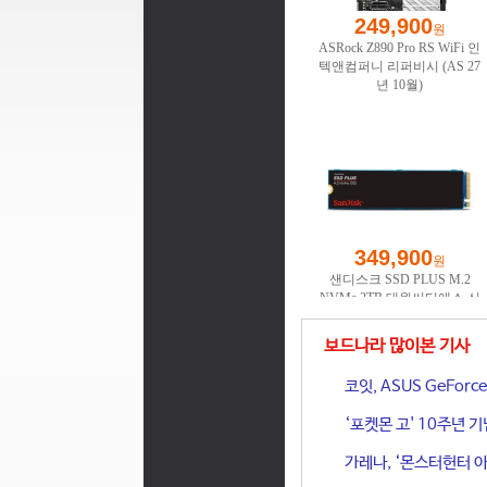
보드나라 많이본 기사
코잇, ASUS GeFor
‘포켓몬 고' 10주년 
가레나, ‘몬스터헌터 아