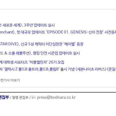
탑: 새로운 세계>, 3주년 업데이트 실시
enchant>, 첫 대규모 업데이트 ‘EPISODE 01. GENESIS: 신의 전장’ 사전등
STAR DIVE>, 신규 5성 캐릭터 이단심판관 ‘메이벨’ 등장
드 & 소울 레볼루션>, 랭킹 던전 시즌업 업데이트 실시
계 대학생 서포터즈 ‘마블챌린저’ 26기 모집
자 '갤럭시 Z 폴드8 울트라,폴드8,플립8' 출시 기념 <세븐나이츠 리버스><몬길
관련기사 더보기
편집부
press@bodnara.co.kr
/ 필명 편집부 /