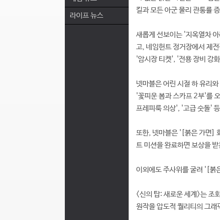
킬과 모든 아군 물리 관통률 증
라이프 뉴스
새롭게 선보이는 '지옥열차 아
고, 네임헌트 정거장에서 제전
'암시장 티켓', '전용 장비 강
넷마블은 어린 시절 하 유리와
'꽃피운 봄과 스카프 2부'를 
프레피룩 의상', '고급 숫돌' 
또한, 넷마블은 '[붉은 가면]
트 미션을 완료하면 보상을 받
이외에도 주사위를 굴려 '[붉은
<신의 탑: 새로운 세계>는 조
원작을 압도적 퀄리티의 그래픽