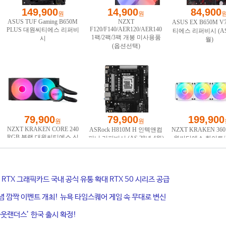
ce RTX 그래픽카드 국내 공식 유통 확대 RTX 50 시리즈 공급
기념 깜짝 이벤트 개최! 뉴욕 타임스퀘어 게임 속 무대로 변신
웃랜더스’ 한국 출시 확정!