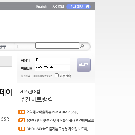
업데이
2026년 08월
주간 히트 랭킹
어디에나 어울리는 PCIe 4.0 M.2 SSD,
COLORFUL CN700 PR
 SSR
90년대 인터넷 붐과 닷컴 버블이 불러온 썬마이크로
시스
QHD+ 240Hz로 즐기는 고성능 게이밍 노트북,
MSI 크로스