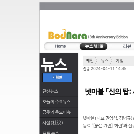
뉴스
메인
뉴스
게임
전송 2024-04-11 14:45
넷마블 「신의 탑: 
단신뉴스
오늘의 주요뉴스
금주의 주요이슈
넷마블(대표 권영식, 김병규)은
사설(社說)
동료 '[붉은 가면] 화련'과 
포토 뉴스