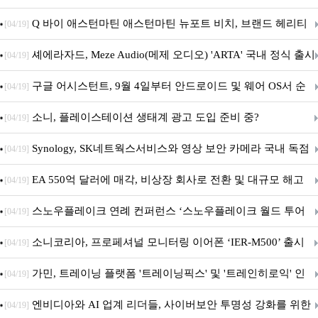
‘알파마요 2 슈퍼’ 상업적 이용 가능
Q 바이 애스턴마틴 애스턴마틴 뉴포트 비치, 브랜드 헤리티
[04/19]
지 담은 ‘헤리티지 에디션 컬렉션’ 공개
셰에라자드, Meze Audio(메제 오디오) 'ARTA' 국내 정식 출시
[04/19]
구글 어시스턴트, 9월 4일부터 안드로이드 및 웨어 OS서 순
[04/19]
차 서비스 종료
소니, 플레이스테이션 생태계 광고 도입 준비 중?
[04/19]
Synology, SK네트웍스서비스와 영상 보안 카메라 국내 독점
[04/19]
판매 파트너십 체결
EA 550억 달러에 매각, 비상장 회사로 전환 및 대규모 해고
[04/19]
전망
스노우플레이크 연례 컨퍼런스 ‘스노우플레이크 월드 투어
[04/19]
서울’ 개최
소니코리아, 프로페셔널 모니터링 이어폰 ‘IER-M500’ 출시
[04/19]
가민, 트레이닝 플랫폼 '트레이닝픽스' 및 '트레인히로익' 인
[04/19]
수로 선수와 코치에 맞춤형 훈련 지원 확대
엔비디아와 AI 업계 리더들, 사이버보안 투명성 강화를 위한
[04/19]