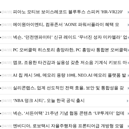
피아노 모티브 보이스레코드 블루투스 스피커 'HR-VR220'
[04/19]
출시
에이원아이엔티, 컴퓨존서 'AONE 파워서플라이 혜택 모
[04/19]
음.ZIP' 이벤트 진행
넥슨, ‘던전앤파이터’ 신규 레이드 ‘무너진 성자 미카엘라’ 업
[04/19]
데이트!
PC 오버클럭 히스토리 총망라한, PC 흥망사 통합본 오버클럭
[04/19]
특집(1-4편)
앱코, 조용한 타건감과 실용성 갖춘 저소음 기계식 키보드 마
[04/19]
우스 세트 'KM580' 출시
AI 칩 캐시 5배, 메모리 용량 10배, NEO.AI 메모리 플랫폼 발
[04/19]
표
실리콘랩스, 업계 선도적인 전력 효율, 보안 및 통합성을 갖
[04/19]
춘 초저전력 블루투스 LE SoC ‘BG2B’ 공개
‘NBA 덩크 시티’, 오늘 한국 공식 출시
[04/19]
넥슨, ‘서든어택’ 21주년 기념 협동 콘텐츠 ‘UP투게더’ 업데
[04/19]
이트
엔비디아, 로보택시 자율주행차용 프론티어급 개방형 모델
[04/19]