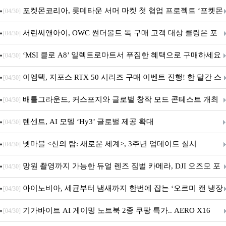
SAFE 가이드라인 제안
포켓몬코리아, 롯데타운 서머 마켓 첫 협업 프로젝트 ‘포켓몬
[04/30]
별빛낙원’ 개최
서린씨앤아이, OWC 썬더볼트 독 구매 고객 대상 클링온 포
[04/30]
트 고정 홀더 증정 이벤트 앵콜 연장 진행
‘MSI 클로 A8’ 일렉트로마트서 푸짐한 혜택으로 구매하세요
[04/30]
이엠텍, 지포스 RTX 50 시리즈 구매 이벤트 진행! 한 달간 스
[04/30]
팀 월렛부터 PALIT 지포스 RTX 5060 DUAL까지 증정
배틀그라운드, 커스포지와 글로벌 창작 모드 콘테스트 개최
[04/30]
텐센트, AI 모델 ‘Hy3’ 글로벌 제공 확대
[04/30]
넷마블 <신의 탑: 새로운 세계>, 3주년 업데이트 실시
[04/30]
망원 촬영까지 가능한 듀얼 렌즈 짐벌 카메라, DJI 오즈모 포
[04/30]
켓 4P
아이노비아, 세균부터 냄새까지 한번에 잡는 ‘오르미 캔 냉장
[04/30]
고 살균 탈취기’ 출시
기가바이트 AI 게이밍 노트북 2종 쿠팡 특가.. AERO X16
[04/30]