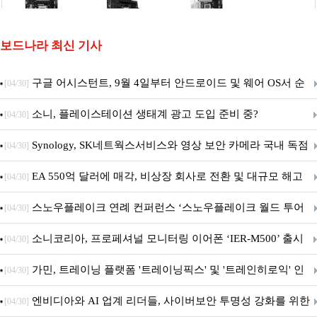
보드나라 최신 기사
구글 어시스턴트, 9월 4일부터 안드로이드 및 웨어 OS서 순
[04/30]
차 서비스 종료
소니, 플레이스테이션 생태계 광고 도입 준비 중?
[04/30]
Synology, SK네트웍스서비스와 영상 보안 카메라 국내 독점
[04/30]
판매 파트너십 체결
EA 550억 달러에 매각, 비상장 회사로 전환 및 대규모 해고
[04/30]
전망
스노우플레이크 연례 컨퍼런스 ‘스노우플레이크 월드 투어
[04/30]
서울’ 개최
소니코리아, 프로페셔널 모니터링 이어폰 ‘IER-M500’ 출시
[04/30]
가민, 트레이닝 플랫폼 '트레이닝픽스' 및 '트레인히로익' 인
[04/30]
수로 선수와 코치에 맞춤형 훈련 지원 확대
엔비디아와 AI 업계 리더들, 사이버보안 투명성 강화를 위한
[04/30]