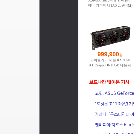
보드나라 많이본 기사
코잇, ASUS GeFor
‘포켓몬 고' 10주년 
가레나, ‘몬스터헌터 아
엔비디아 지포스 RTx 