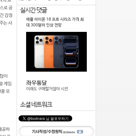
나의 프
스로 공
실시간 댓글
시간 감정
애플 아이폰 18 프로 시리즈 가격 최
여주는 사
대 300달러 인상 전망
크탑이
좌우통달
주얼 게임
이래도 구매할거잖아 시전
성을 모
소셜 네트워크
 제공하