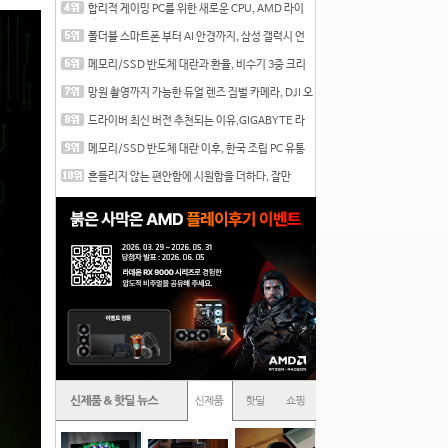
합리적 게이밍 PC를 위한 새로운 CPU, AMD 라이
젠 7 7700
폴더블 스마트폰 부터 AI 안경까지, 삼성 갤럭시 언
팩 20
메모리/SSD 반도체 대란과 환율, 비수기 3중 크리
를 맞는
망원 촬영까지 가능한 듀얼 렌즈 짐벌 카메라, DJI 오
즈
드라이버 최신 버전 추천되는 이유,GIGABYTE 라
데온 RX 7
메모리/SSD 반도체 대란 이후, 한국 조립 PC 유통
시장은
흔들리지 않는 편안함에 시원함을 더하다, 잘만
CNPS12X