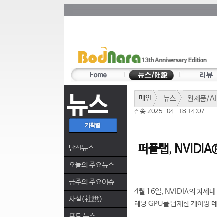
뉴스
메인
뉴스
완제품/AI
전송 2025-04-18 14:07
퍼플랩, NVIDIA
단신뉴스
오늘의 주요뉴스
금주의 주요이슈
4월 16일, NVIDIA의 차세
사설(社說)
해당 GPU를 탑재한 게이밍 
포토 뉴스