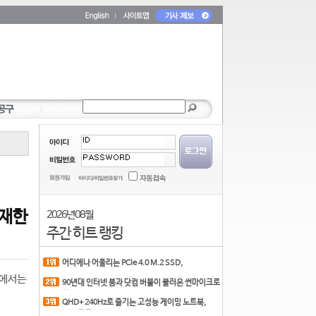
탑재한
2026년 08월
주간 히트 랭킹
어디에나 어울리는 PCIe 4.0 M.2 SSD,
COLORFUL CN700 PR
랩에서는
90년대 인터넷 붐과 닷컴 버블이 불러온 썬마이크로
시스
QHD+ 240Hz로 즐기는 고성능 게이밍 노트북,
MSI 크로스