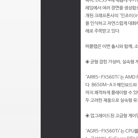
특히, DLSS 4에 새롭게 추
레임에서 여러 장면을 생성함으
개된 크래프톤사의 ‘인조이(inZo
을 인식하고 자연스럽게 대화하는
례로 주목받고 있다.
퍼플랩은 이번 출시와 함께, 
◈ 균형 잡힌 가성비, 실속형 게
‘ARR5-FX560Ti’는 AMD
다. B650M-A II 메인보드
까지 쾌적하게 플레이할 수 있다
두 고려한 제품으로 실속형 
◈ 업그레이드된 고급형 게이밍 P
‘AGR5-FX560Ti’는 CP