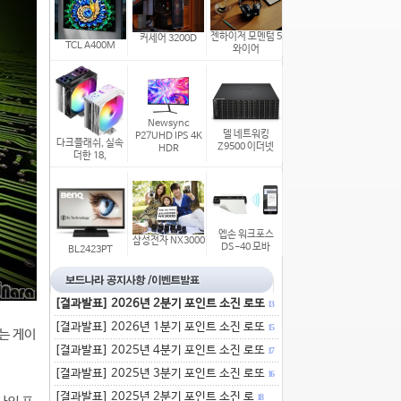
젠하이저 모멘텀 5
커세어 3200D
TCL A400M
와이어
Newsync
델 네트워킹
P27UHD IPS 4K
다크플래쉬, 실속
Z9500 이더넷
HDR
더한 18,
엡손 워크포스
삼성전자 NX3000
DS-40 모바
BL2423PT
[결과발표] 2026년 2분기 포인트 소진 로또
13
[결과발표] 2026년 1분기 포인트 소진 로또
15
는 게이
[결과발표] 2025년 4분기 포인트 소진 로또
17
[결과발표] 2025년 3분기 포인트 소진 로또
16
[결과발표] 2025년 2분기 포인트 소진 로
18