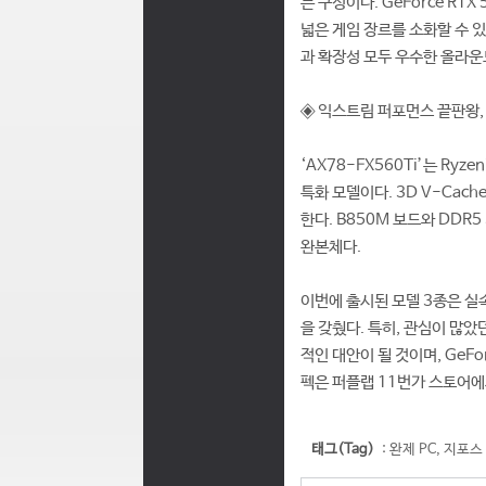
는 구성이다. GeForce RT
넓은 게임 장르를 소화할 수 있
과 확장성 모두 우수한 올라운
◈ 익스트림 퍼포먼스 끝판왕, ‘
‘AX78-FX560Ti’는 Ry
특화 모델이다. 3D V-Cac
한다. B850M 보드와 DDR
완본체다.
이번에 출시된 모델 3종은 실
을 갖췄다. 특히, 관심이 많
적인 대안이 될 것이며, GeFo
펙은 퍼플랩 11번가 스토어에
태그(Tag)
:
완제 PC
,
지포스 