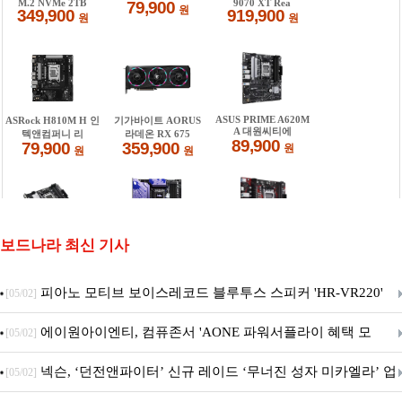
보드나라 최신 기사
피아노 모티브 보이스레코드 블루투스 스피커 'HR-VR220'
[05/02]
출시
에이원아이엔티, 컴퓨존서 'AONE 파워서플라이 혜택 모
[05/02]
음.ZIP' 이벤트 진행
넥슨, ‘던전앤파이터’ 신규 레이드 ‘무너진 성자 미카엘라’ 업
[05/02]