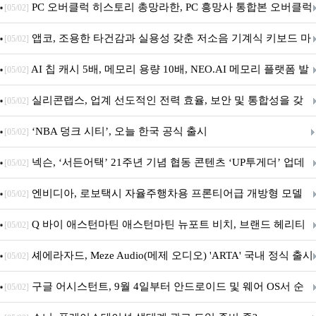
데이트!
PC 오버클럭 히스토리 총망라한, PC 흥망사 통합본 오버클럭
[05/02]
특집(1-4편)
앱코, 조용한 타건감과 실용성 갖춘 저소음 기계식 키보드 마
[05/02]
우스 세트 'KM580' 출시
AI 칩 캐시 5배, 메모리 용량 10배, NEO.AI 메모리 플랫폼 발
[05/02]
표
실리콘랩스, 업계 선도적인 전력 효율, 보안 및 통합성을 갖
[05/02]
춘 초저전력 블루투스 LE SoC ‘BG2B’ 공개
‘NBA 덩크 시티’, 오늘 한국 공식 출시
[05/02]
넥슨, ‘서든어택’ 21주년 기념 협동 콘텐츠 ‘UP투게더’ 업데
[05/02]
이트
엔비디아, 로보택시 자율주행차용 프론티어급 개방형 모델
[05/02]
‘알파마요 2 슈퍼’ 상업적 이용 가능
Q 바이 애스턴마틴 애스턴마틴 뉴포트 비치, 브랜드 헤리티
[05/02]
지 담은 ‘헤리티지 에디션 컬렉션’ 공개
셰에라자드, Meze Audio(메제 오디오) 'ARTA' 국내 정식 출시
[05/02]
구글 어시스턴트, 9월 4일부터 안드로이드 및 웨어 OS서 순
[05/02]