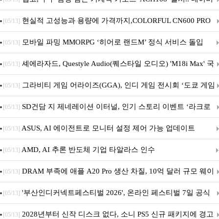
브랜드데이 기획전 진행
현실적 고성능과 용량에 가격까지,COLORFUL CN600 PRO
[05/13]
M.2 NVMe 디앤디컴 1TB
모바일 파밍 MMORPG ‘히어로 랜드M’ 정식 서비스 돌입
[05/13]
셰에라자드, Questyle Audio(퀘스타일 오디오) 'M18i Max' 국
[05/13]
내 정식 출시
그라비티 게임 어라이즈(GGA), 인디 게임 전시회 ‘도쿄 게임
[05/13]
던전 13’ 참가!
SD건담 지 제네레이션 이터널, 인기 스토리 이벤트 ‘라크로
[05/13]
아의 용사’ 재개최 및 풍성한 기념 이벤트 실시!
ASUS, AI 에이전트로 모니터 설정 제어 가능 업데이트
[05/13]
AMD, AI 추론 반도체 기업 타알라스 인수
[05/13]
DRAM 부족에 애플 A20 Pro 생산 차질, 10억 달러 규모 웨이
[05/13]
퍼 대기
'부산인디커넥트페스티벌 2026', 온라인 페스티벌 7일 공식
[05/13]
개막... 22일간 진행
2028년부터 신작 디스크 없다, 소니 PS5 신규 패키지에 경고
[05/13]