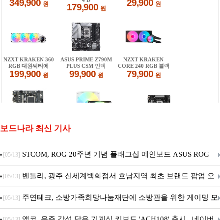
보드나라 최신 기사
STCOM, ROG 20주년 기념 플래그십 메인보드 ASUS ROG
[05/13]
Crosshair X870E EDITION 20 국내 출시 예정
벤틀리, 광주 신세계백화점서 호남지역 최초 브랜드 팝업 오
[05/13]
픈
주연테크, 소방가족희망나눔재단에 소방관을 위한 게이밍 모
[05/13]
니터·스마트 펫 침대 기부
앱코, 우주 감성 담은 기계식 키보드 'ACH108' 출시.. 네이버
[05/13]