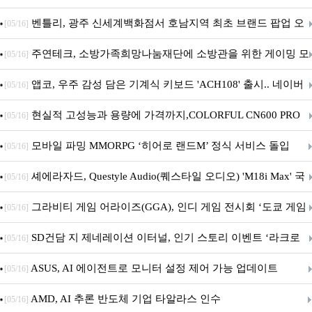
Crosshair X870E EDITION 20 국내 출시 예정
벤틀리, 광주 신세계백화점서 호남지역 최초 브랜드 팝업 오
[05/16]
픈
주연테크, 소방가족희망나눔재단에 소방관을 위한 게이밍 모
[05/16]
니터·스마트 펫 침대 기부
앱코, 우주 감성 담은 기계식 키보드 'ACH108' 출시.. 네이버
[05/16]
브랜드데이 기획전 진행
현실적 고성능과 용량에 가격까지,COLORFUL CN600 PRO
[05/16]
M.2 NVMe 디앤디컴 1TB
모바일 파밍 MMORPG ‘히어로 랜드M’ 정식 서비스 돌입
[05/16]
셰에라자드, Questyle Audio(퀘스타일 오디오) 'M18i Max' 국
[05/16]
내 정식 출시
그라비티 게임 어라이즈(GGA), 인디 게임 전시회 ‘도쿄 게임
[05/16]
던전 13’ 참가!
SD건담 지 제네레이션 이터널, 인기 스토리 이벤트 ‘라크로
[05/16]
아의 용사’ 재개최 및 풍성한 기념 이벤트 실시!
ASUS, AI 에이전트로 모니터 설정 제어 가능 업데이트
[05/16]
AMD, AI 추론 반도체 기업 타알라스 인수
[05/16]