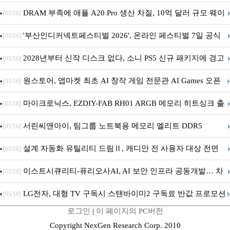
DRAM 부족에 애플 A20 Pro 생산 차질, 10억 달러 규모 웨이
[05/16]
퍼 대기
'부산인디커넥트페스티벌 2026', 온라인 페스티벌 7일 공식
[05/16]
개막... 22일간 진행
2028년부터 신작 디스크 없다, 소니 PS5 신규 패키지에 경고
[05/16]
문 추가
원스토어, 앱마켓 최초 AI 창작 게임 전문관 AI Games 오픈
[05/16]
마이크로닉스, EZDIY-FAB RH01 ARGB 메모리 히트싱크 출
[05/16]
시
서린씨앤아이, 팀그룹 노트북용 메모리 엘리트 DDR5
[05/16]
5600MHz 16GB 출시
설계 자동화 유틸리티 드림Ⅱ, 캐디안 전 사용자 대상 전면
[05/16]
무상 배포
이스트시큐리티-퓨리오사AI, AI 보안 인프라 공동개발… 차
[05/16]
세대 AI 보안 플랫폼 구축
LG전자, 대형 TV 구독시 스탠바이미2 구독료 반값 프로모션
[05/16]
로그인
|
이 페이지의 PC버전
Copyright NexGen Research Corp. 2010