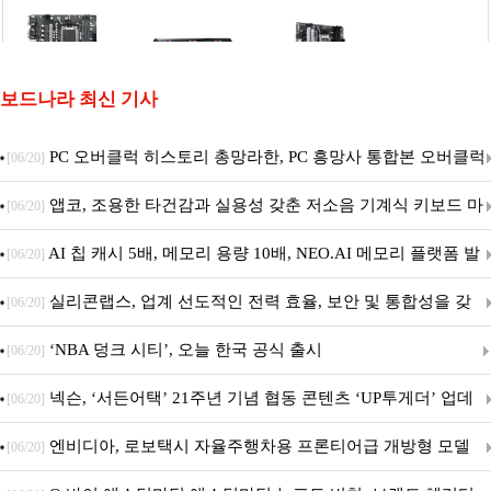
보드나라 최신 기사
PC 오버클럭 히스토리 총망라한, PC 흥망사 통합본 오버클럭
[06/20]
특집(1-4편)
앱코, 조용한 타건감과 실용성 갖춘 저소음 기계식 키보드 마
[06/20]
우스 세트 'KM580' 출시
AI 칩 캐시 5배, 메모리 용량 10배, NEO.AI 메모리 플랫폼 발
[06/20]
표
실리콘랩스, 업계 선도적인 전력 효율, 보안 및 통합성을 갖
[06/20]
춘 초저전력 블루투스 LE SoC ‘BG2B’ 공개
‘NBA 덩크 시티’, 오늘 한국 공식 출시
[06/20]
넥슨, ‘서든어택’ 21주년 기념 협동 콘텐츠 ‘UP투게더’ 업데
[06/20]
이트
엔비디아, 로보택시 자율주행차용 프론티어급 개방형 모델
[06/20]