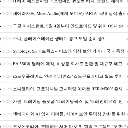
‘알파마요 2 슈퍼’ 상업적 이용 가능
Q 바이 애스턴마틴 애스턴마틴 뉴포트 비치, 브랜드 헤리티
[06/20]
지 담은 ‘헤리티지 에디션 컬렉션’ 공개
셰에라자드, Meze Audio(메제 오디오) 'ARTA' 국내 정식 출시
[06/20]
구글 어시스턴트, 9월 4일부터 안드로이드 및 웨어 OS서 순
[06/20]
차 서비스 종료
소니, 플레이스테이션 생태계 광고 도입 준비 중?
[06/20]
Synology, SK네트웍스서비스와 영상 보안 카메라 국내 독점
[06/20]
판매 파트너십 체결
EA 550억 달러에 매각, 비상장 회사로 전환 및 대규모 해고
[06/20]
전망
스노우플레이크 연례 컨퍼런스 ‘스노우플레이크 월드 투어
[06/20]
서울’ 개최
소니코리아, 프로페셔널 모니터링 이어폰 ‘IER-M500’ 출시
[06/20]
가민, 트레이닝 플랫폼 '트레이닝픽스' 및 '트레인히로익' 인
[06/20]
수로 선수와 코치에 맞춤형 훈련 지원 확대
엔비디아와 AI 업계 리더들, 사이버보안 투명성 강화를 위한
[06/20]
SAFE 가이드라인 제안
포켓몬코리아, 롯데타운 서머 마켓 첫 협업 프로젝트 ‘포켓몬
[06/20]