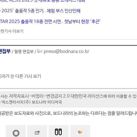
허브, 지스타 2025 첫 대규모 공동 쇼케이스 개최
 2025’ 출품작 5종 인기.. 체험 부스 인산인해
TAR 2025 출품작 18종 전면 시연.. 첫날부터 현장 ‘후끈’
관련기사 더보기
편집부
press@bodnara.co.kr
/ 필명 편집부 /
기자가 쓴 다른 기사 보기
저작자표시-비영리-변경금지 2.0 대한민국 라이선스
기사는
에 따라 이용할 수 
t ⓒ 넥스젠리서치(주) 보드나라 미디어국
제공받은 보도자료와 사진으로, 보드나라의 논조와는 다르다는 점을 알려드립니