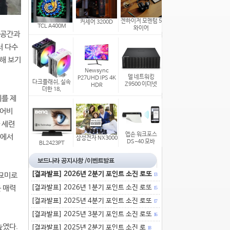
젠하이저 모멘텀 5
커세어 3200D
TCL A400M
와이어
 공간과
터 다수
해 보기
Newsync
델 네트워킹
P27UHD IPS 4K
다크플래쉬, 실속
Z9500 이더넷
HDR
더한 18,
회를 제
 어비
과 세련
엡손 워크포스
틀에서
삼성전자 NX3000
DS-40 모바
BL2423PT
[결과발표] 2026년 2분기 포인트 소진 로또
 묘미로
13
운 매력
[결과발표] 2026년 1분기 포인트 소진 로또
15
[결과발표] 2025년 4분기 포인트 소진 로또
17
[결과발표] 2025년 3분기 포인트 소진 로또
16
높였다.
[결과발표] 2025년 2분기 포인트 소진 로
18