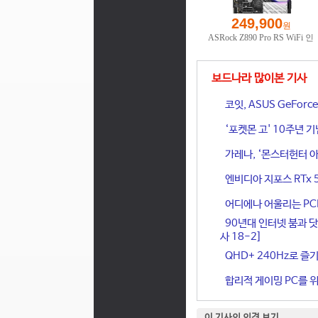
보드나라 많이본 기사
코잇, ASUS GeFor
‘포켓몬 고' 10주년 
가레나, ‘몬스터헌터 아
엔비디아 지포스 RTx 
어디에나 어울리는 PCIe 
90년대 인터넷 붐과 닷
사 18-2]
QHD+ 240Hz로 즐기
합리적 게이밍 PC를 위한
이 기사의 의견 보기