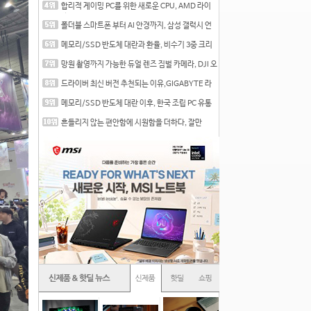
합리적 게이밍 PC를 위한 새로운 CPU, AMD 라이
젠 7 7700
폴더블 스마트폰 부터 AI 안경까지, 삼성 갤럭시 언
팩 20
메모리/SSD 반도체 대란과 환율, 비수기 3중 크리
를 맞는
망원 촬영까지 가능한 듀얼 렌즈 짐벌 카메라, DJI 오
즈
드라이버 최신 버전 추천되는 이유,GIGABYTE 라
데온 RX 7
메모리/SSD 반도체 대란 이후, 한국 조립 PC 유통
시장은
흔들리지 않는 편안함에 시원함을 더하다, 잘만
CNPS12X