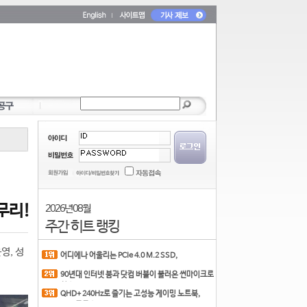
무리!
2026년 08월
주간 히트 랭킹
영, 성
어디에나 어울리는 PCIe 4.0 M.2 SSD,
COLORFUL CN700 PR
90년대 인터넷 붐과 닷컴 버블이 불러온 썬마이크로
시스
QHD+ 240Hz로 즐기는 고성능 게이밍 노트북,
MSI 크로스