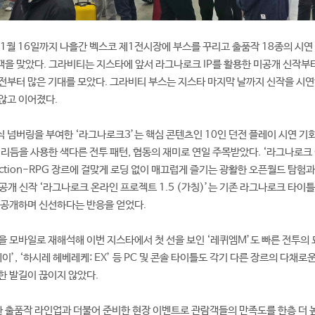
11월 16일까지 나흘간 벡스코 제1전시장에 부스를 꾸리고 출품작 18종의 시연
을 맞았다. 그라비티는 지스타에 앞서 라그나로크 IP를 활용한 미공개 신작부
전부터 많은 기대를 모았다. 그라비티 부스는 지스타 마지막 날까지 신작을 시연
않고 이어졌다.
 넘버링을 부여한 ‘라그나로크3’는 핵심 콘텐츠인 10인 던전 플레이 시연 기
 리듬을 사용한 색다른 전투 패턴, 협동의 재미로 연일 주목받았다. ‘라그나로크
O Action-RPG 장르에 걸맞게 로딩 없이 매끄럽게 즐기는 광활한 오픈월드 탐험
공개 신작 ‘라그나로크 온라인 프로젝트 1.5 (가칭)’는 기존 라그나로크 타이
 공개하며 신선하다는 반응을 얻었다.
을 모바일로 재해석해 이번 지스타에서 첫 선을 보인 ‘레퀴엠M’도 빠른 전투의
이’, ‘하시레 헤베레케: EX’ 등 PC 및 콘솔 타이틀도 각기 다른 장르의 다채로
한 발길이 끊이지 않았다.
 출품작 라인업과 더불어 준비한 현장 이벤트로 관람객들의 만족도를 한층 더 